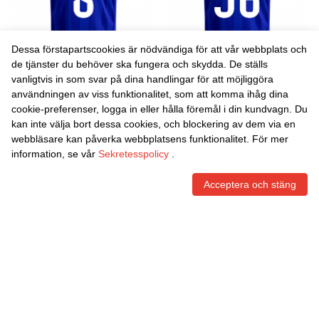
Dessa förstapartscookies är nödvändiga för att vår webbplats och
de tjänster du behöver ska fungera och skydda. De ställs
vanligtvis in som svar på dina handlingar för att möjliggöra
Danxen Barn Mauro
Danxen Barn Ángel Del
användningen av viss funktionalitet, som att komma ihåg dina
Arambarri #8 Blå Röd Gul
Águila #36 Blå Röd Gul
cookie-preferenser, logga in eller hålla föremål i din kundvagn. Du
Hemmatröja Matchtröjor
Hemmatröja Matchtröjor
452,00
Skr
452,00
Skr
kan inte välja bort dessa cookies, och blockering av dem via en
2025/26 Tröjor T-Tröja
2025/26 Tröjor T-Tröja
webbläsare kan påverka webbplatsens funktionalitet. För mer
information, se vår
Sekretesspolicy
.
Acceptera och stäng