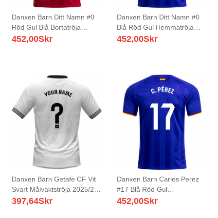
Danxen Barn Ditt Namn #0
Danxen Barn Ditt Namn #0
Röd Gul Blå Bortatröja
Blå Röd Gul Hemmatröja
Matchtröjor 2025/26 Tröjor
Matchtröjor 2025/26 Tröjor
452,00
Skr
452,00
Skr
T-Tröja
T-Tröja
Danxen Barn Getafe CF Vit
Danxen Barn Carles Perez
Svart Målvaktströja 2025/26
#17 Blå Röd Gul
T-tröja
Hemmatröja Matchtröjor
397,64
Skr
452,00
Skr
2025/26 Tröjor T-Tröja