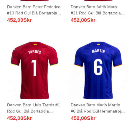
Danxen Barn Peter Federico
Danxen Barn Adrià Mora
#19 Röd Gul Blå Bortatröja
#21 Röd Gul Blå Bortatröja
Matchtröjor 2025/26 Tröjor
Matchtröjor 2025/26 Tröjor
452,00
Skr
452,00
Skr
T-Tröja
T-Tröja
Danxen Barn Lluis Tarrés #1
Danxen Barn Mario Martín
Röd Gul Blå Bortatröja
#6 Blå Röd Gul Hemmatröja
Matchtröjor 2025/26 Tröjor
Matchtröjor 2025/26 Tröjor
452,00
Skr
452,00
Skr
T-Tröja
T-Tröja