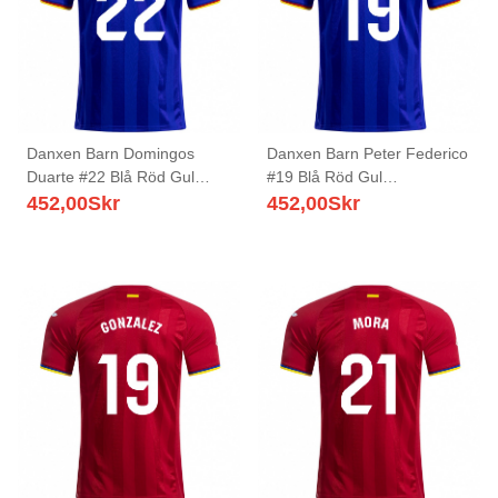
Danxen Barn Domingos
Danxen Barn Peter Federico
Duarte #22 Blå Röd Gul
#19 Blå Röd Gul
Hemmatröja Matchtröjor
Hemmatröja Matchtröjor
452,00
Skr
452,00
Skr
2025/26 Tröjor T-Tröja
2025/26 Tröjor T-Tröja