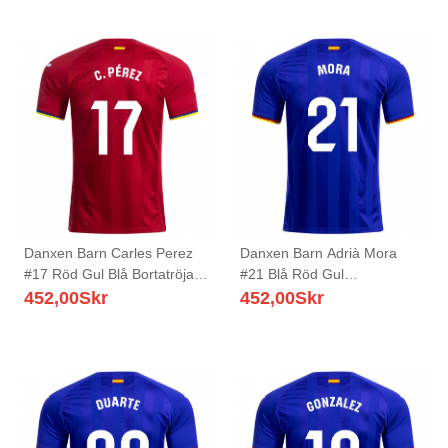
Danxen Barn Carles Perez
Danxen Barn Adrià Mora
#17 Röd Gul Blå Bortatröja
#21 Blå Röd Gul
Matchtröjor 2025/26 Tröjor
Hemmatröja Matchtröjor
452,00
Skr
452,00
Skr
T-Tröja
2025/26 Tröjor T-Tröja