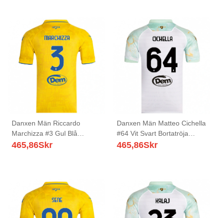
Danxen Män Riccardo
Danxen Män Matteo Cichella
Marchizza #3 Gul Blå
#64 Vit Svart Bortatröja
Hemmatröja Matchtröjor
Matchtröjor 2025/26 Tröjor
465,86
Skr
465,86
Skr
2025/26 Tröjor T-Tröja
T-Tröja