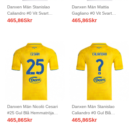
Danxen Män Stanislao
Danxen Män Mattia
Caliandro #0 Vit Svart
Gagliano #0 Vit Svart
Bortatröja Matchtröjor
Bortatröja Matchtröjor
465,86
Skr
465,86
Skr
2025/26 Tröjor T-Tröja
2025/26 Tröjor T-Tröja
Danxen Män Nicolò Cesari
Danxen Män Stanislao
#25 Gul Blå Hemmatröja
Caliandro #0 Gul Blå
Matchtröjor 2025/26 Tröjor
Hemmatröja Matchtröjor
465,86
Skr
465,86
Skr
T-Tröja
2025/26 Tröjor T-Tröja