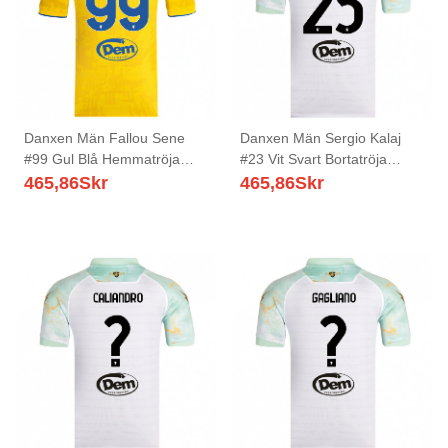
Danxen Män Fallou Sene
Danxen Män Sergio Kalaj
#99 Gul Blå Hemmatröja
#23 Vit Svart Bortatröja
Matchtröjor 2025/26 Tröjor
Matchtröjor 2025/26 Tröjor
465,86
Skr
465,86
Skr
T-Tröja
T-Tröja