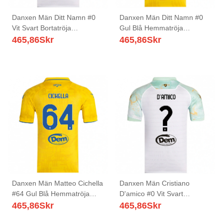
Danxen Män Ditt Namn #0
Danxen Män Ditt Namn #0
Vit Svart Bortatröja
Gul Blå Hemmatröja
Matchtröjor 2025/26 Tröjor
Matchtröjor 2025/26 Tröjor
465,86
Skr
465,86
Skr
T-Tröja
T-Tröja
Danxen Män Matteo Cichella
Danxen Män Cristiano
#64 Gul Blå Hemmatröja
D'amico #0 Vit Svart
Matchtröjor 2025/26 Tröjor
Bortatröja Matchtröjor
465,86
Skr
465,86
Skr
T-Tröja
2025/26 Tröjor T-Tröja