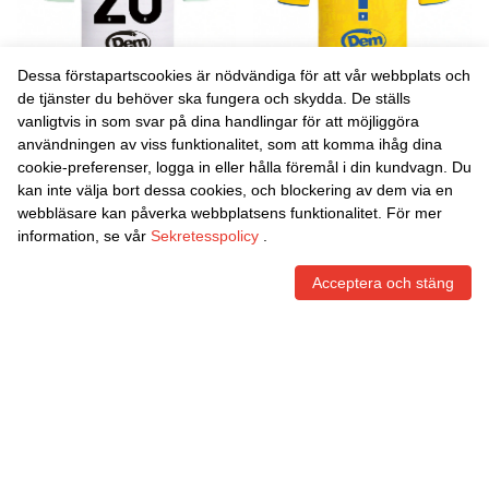
Dessa förstapartscookies är nödvändiga för att vår webbplats och
de tjänster du behöver ska fungera och skydda. De ställs
vanligtvis in som svar på dina handlingar för att möjliggöra
Danxen Män Anthony Oyono
Danxen Män Mattia
användningen av viss funktionalitet, som att komma ihåg dina
#20 Vit Svart Bortatröja
Gagliano #0 Gul Blå
cookie-preferenser, logga in eller hålla föremål i din kundvagn. Du
Matchtröjor 2025/26 Tröjor
Hemmatröja Matchtröjor
465,86
Skr
465,86
Skr
kan inte välja bort dessa cookies, och blockering av dem via en
T-Tröja
2025/26 Tröjor T-Tröja
webbläsare kan påverka webbplatsens funktionalitet. För mer
information, se vår
Sekretesspolicy
.
Acceptera och stäng