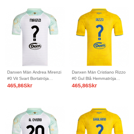
Danxen Män Andrea Mirenzi
Danxen Män Cristiano Rizzo
#0 Vit Svart Bortatröja
#0 Gul Blå Hemmatröja
Matchtröjor 2025/26 Tröjor
Matchtröjor 2025/26 Tröjor
465,86
Skr
465,86
Skr
T-Tröja
T-Tröja