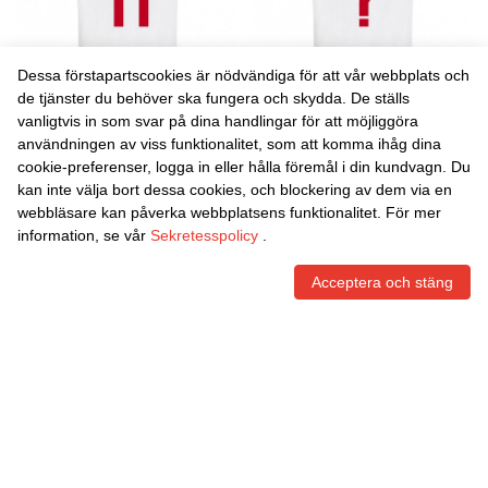
Dessa förstapartscookies är nödvändiga för att vår webbplats och
de tjänster du behöver ska fungera och skydda. De ställs
vanligtvis in som svar på dina handlingar för att möjliggöra
Danxen Män Mohamed
Danxen Män Yanis Lhaddad-
användningen av viss funktionalitet, som att komma ihåg dina
Ziane #11 Vitt Rött Gult
Debbah #0 Vitt Rött Gult
cookie-preferenser, logga in eller hålla föremål i din kundvagn. Du
Bortatröja Matchtröjor
Bortatröja Matchtröjor
465,86
Skr
465,86
Skr
kan inte välja bort dessa cookies, och blockering av dem via en
2025/26 Tröjor T-Tröja
2025/26 Tröjor T-Tröja
webbläsare kan påverka webbplatsens funktionalitet. För mer
information, se vår
Sekretesspolicy
.
Acceptera och stäng