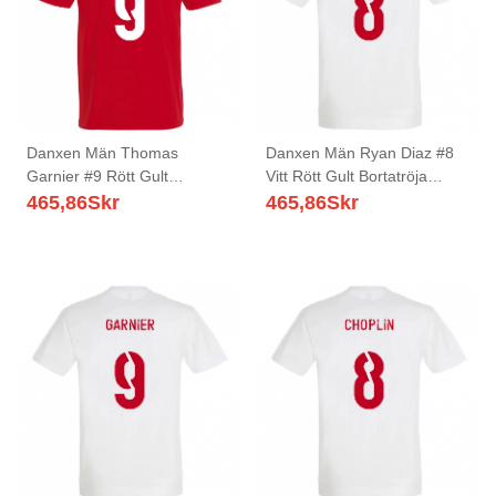
Danxen Män Thomas
Danxen Män Ryan Diaz #8
Garnier #9 Rött Gult
Vitt Rött Gult Bortatröja
Hemmatröja Matchtröjor
Matchtröjor 2025/26 Tröjor
465,86
Skr
465,86
Skr
2025/26 Tröjor T-Tröja
T-Tröja