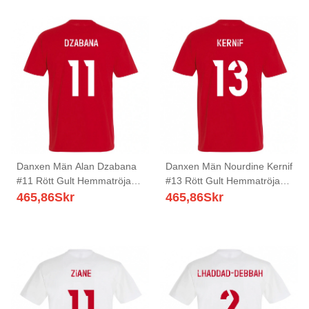
Danxen Män Alan Dzabana
Danxen Män Nourdine Kernif
#11 Rött Gult Hemmatröja
#13 Rött Gult Hemmatröja
Matchtröjor 2025/26 Tröjor
Matchtröjor 2025/26 Tröjor
465,86
Skr
465,86
Skr
T-Tröja
T-Tröja