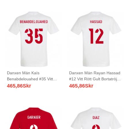
Danxen Män Kaïs
Danxen Män Rayan Hassad
Benabdelouahed #35 Vitt
#12 Vitt Rött Gult Bortatröja
Rött Gult Bortatröja
Matchtröjor 2025/26 Tröjor
465,86
Skr
465,86
Skr
Matchtröjor 2025/26 Tröjor
T-Tröja
T-Tröja