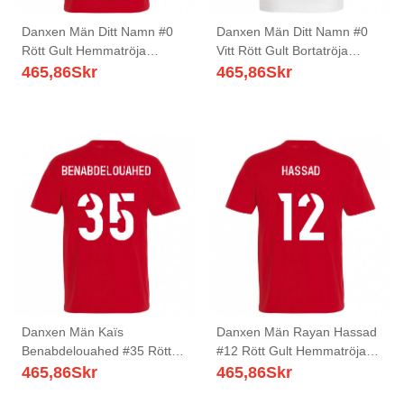
Danxen Män Ditt Namn #0
Danxen Män Ditt Namn #0
Rött Gult Hemmatröja
Vitt Rött Gult Bortatröja
Matchtröjor 2025/26 Tröjor
Matchtröjor 2025/26 Tröjor
465,86
Skr
465,86
Skr
T-Tröja
T-Tröja
Danxen Män Kaïs
Danxen Män Rayan Hassad
Benabdelouahed #35 Rött
#12 Rött Gult Hemmatröja
Gult Hemmatröja Matchtröjor
Matchtröjor 2025/26 Tröjor
465,86
Skr
465,86
Skr
2025/26 Tröjor T-Tröja
T-Tröja