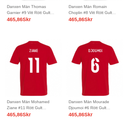
Danxen Män Thomas
Danxen Män Romain
Garnier #9 Vitt Rött Gult
Choplin #8 Vitt Rött Gult
Bortatröja Matchtröjor
Bortatröja Matchtröjor
465,86
Skr
465,86
Skr
2025/26 Tröjor T-Tröja
2025/26 Tröjor T-Tröja
Danxen Män Mohamed
Danxen Män Mourade
Ziane #11 Rött Gult
Djoumoi #6 Rött Gult
Hemmatröja Matchtröjor
Hemmatröja Matchtröjor
465,86
Skr
465,86
Skr
2025/26 Tröjor T-Tröja
2025/26 Tröjor T-Tröja