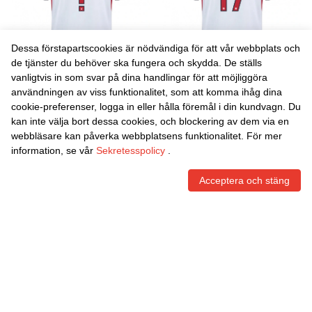
Dessa förstapartscookies är nödvändiga för att vår webbplats och
de tjänster du behöver ska fungera och skydda. De ställs
vanligtvis in som svar på dina handlingar för att möjliggöra
Danxen Kvinnor England
Danxen Kvinnor England
användningen av viss funktionalitet, som att komma ihåg dina
Charlie Holland #0 Vit Marin
Igor Tyjon #17 Vit Marin Röd
cookie-preferenser, logga in eller hålla föremål i din kundvagn. Du
Röd Hemmatröja Matchtröjor
Hemmatröja Matchtröjor 26-
465,59
Skr
465,59
Skr
kan inte välja bort dessa cookies, och blockering av dem via en
26-28 Tröjor T-Tröja
28 Tröjor T-Tröja
webbläsare kan påverka webbplatsens funktionalitet. För mer
information, se vår
Sekretesspolicy
.
Acceptera och stäng