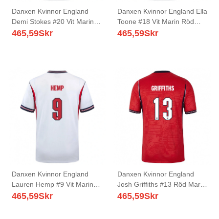
Danxen Kvinnor England
Danxen Kvinnor England Ella
Demi Stokes #20 Vit Marin
Toone #18 Vit Marin Röd
Röd Hemmatröja Matchtröjor
Hemmatröja Matchtröjor 26-
465,59
Skr
465,59
Skr
26-28 Tröjor T-Tröja
28 Tröjor T-Tröja
Danxen Kvinnor England
Danxen Kvinnor England
Lauren Hemp #9 Vit Marin
Josh Griffiths #13 Röd Marin
Röd Hemmatröja Matchtröjor
Vit Bortatröja Matchtröjor 26-
465,59
Skr
465,59
Skr
26-28 Tröjor T-Tröja
28 Tröjor T-Tröja