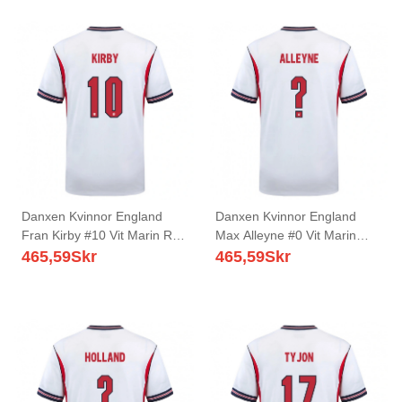
Danxen Kvinnor England
Danxen Kvinnor England
Fran Kirby #10 Vit Marin Röd
Max Alleyne #0 Vit Marin
Hemmatröja Matchtröjor 26-
Röd Hemmatröja Matchtröjor
465,59
Skr
465,59
Skr
28 Tröjor T-Tröja
26-28 Tröjor T-Tröja