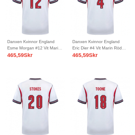
Danxen Kvinnor England
Danxen Kvinnor England
Esme Morgan #12 Vit Marin
Eric Dier #4 Vit Marin Röd
Röd Hemmatröja Matchtröjor
Hemmatröja Matchtröjor 26-
465,59
Skr
465,59
Skr
26-28 Tröjor T-Tröja
28 Tröjor T-Tröja