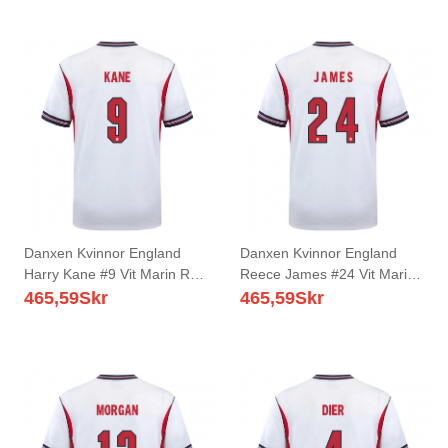
Danxen Kvinnor England
Danxen Kvinnor England
Harry Kane #9 Vit Marin Röd
Reece James #24 Vit Marin
Hemmatröja Matchtröjor 26-
Röd Hemmatröja Matchtröjor
465,59
Skr
465,59
Skr
28 Tröjor T-Tröja
26-28 Tröjor T-Tröja