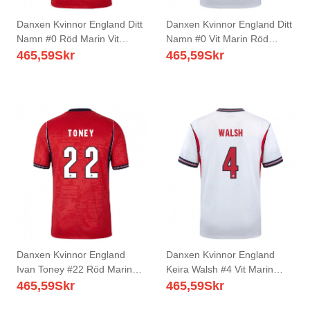
Danxen Kvinnor England Ditt
Danxen Kvinnor England Ditt
Namn #0 Röd Marin Vit
Namn #0 Vit Marin Röd
Bortatröja Matchtröjor 26-28
Hemmatröja Matchtröjor 26-
465,59
Skr
465,59
Skr
Tröjor T-Tröja
28 Tröjor T-Tröja
Danxen Kvinnor England
Danxen Kvinnor England
Ivan Toney #22 Röd Marin
Keira Walsh #4 Vit Marin
Vit Bortatröja Matchtröjor 26-
Röd Hemmatröja Matchtröjor
465,59
Skr
465,59
Skr
28 Tröjor T-Tröja
26-28 Tröjor T-Tröja