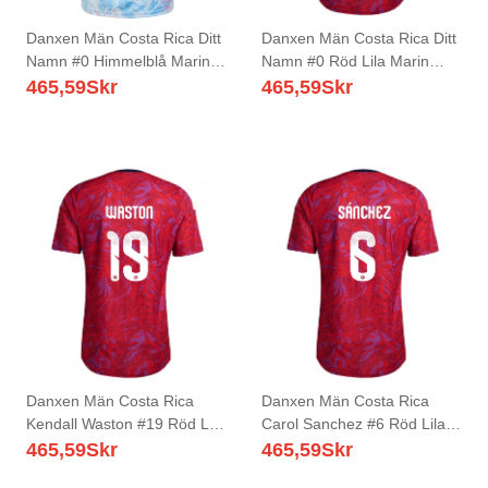
Danxen Män Costa Rica Ditt
Danxen Män Costa Rica Ditt
Namn #0 Himmelblå Marin
Namn #0 Röd Lila Marin
Rosa Bortatröja Matchtröjor
Hemmatröja Matchtröjor 26-
465,59
Skr
465,59
Skr
26-28 Tröjor T-Tröja
28 Tröjor T-Tröja
Danxen Män Costa Rica
Danxen Män Costa Rica
Kendall Waston #19 Röd Lila
Carol Sanchez #6 Röd Lila
Marin Hemmatröja
Marin Hemmatröja
465,59
Skr
465,59
Skr
Matchtröjor 26-28 Tröjor T-
Matchtröjor 26-28 Tröjor T-