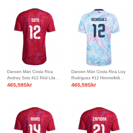
Danxen Män Costa Rica
Danxen Män Costa Rica Lixy
Andrey Soto #12 Röd Lila
Rodriguez #12 Himmelblå
Marin Hemmatröja
Marin Rosa Bortatröja
465,59
Skr
465,59
Skr
Matchtröjor 26-28 Tröjor T-
Matchtröjor 26-28 Tröjor T-
Tröja
Tröja