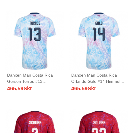
Tröja
Tröja
Danxen Män Costa Rica
Danxen Män Costa Rica
Gerson Torres #13
Orlando Galo #14 Himmelblå
Himmelblå Marin Rosa
Marin Rosa Bortatröja
465,59
Skr
465,59
Skr
Bortatröja Matchtröjor 26-28
Matchtröjor 26-28 Tröjor T-
Tröjor T-Tröja
Tröja