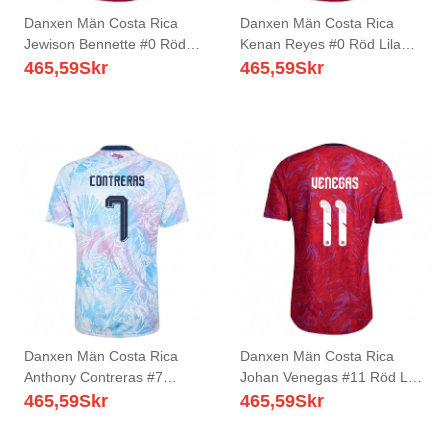
Danxen Män Costa Rica
Danxen Män Costa Rica
Jewison Bennette #0 Röd
Kenan Reyes #0 Röd Lila
Lila Marin Hemmatröja
Marin Hemmatröja
465,59
Skr
465,59
Skr
Matchtröjor 26-28 Tröjor T-
Matchtröjor 26-28 Tröjor T-
Tröja
Tröja
Danxen Män Costa Rica
Danxen Män Costa Rica
Anthony Contreras #7
Johan Venegas #11 Röd Lila
Himmelblå Marin Rosa
Marin Hemmatröja
465,59
Skr
465,59
Skr
Bortatröja Matchtröjor 26-28
Matchtröjor 26-28 Tröjor T-
Tröjor T-Tröja
Tröja