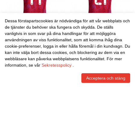
Dessa förstapartscookies är nödvändiga för att vår webbplats och
de tjänster du behöver ska fungera och skydda. De ställs
vanligtvis in som svar på dina handlingar för att möjliggöra
Danxen Män Costa Rica
Danxen Män Costa Rica
användningen av viss funktionalitet, som att komma ihåg dina
Timothy Arias #14 Röd Lila
Álvaro Zamora #21 Röd Lila
cookie-preferenser, logga in eller hålla föremål i din kundvagn. Du
Marin Hemmatröja
Marin Hemmatröja
465,59
Skr
465,59
Skr
kan inte välja bort dessa cookies, och blockering av dem via en
Matchtröjor 26-28 Tröjor T-
Matchtröjor 26-28 Tröjor T-
webbläsare kan påverka webbplatsens funktionalitet. För mer
Tröja
Tröja
information, se vår
Sekretesspolicy
.
Acceptera och stäng