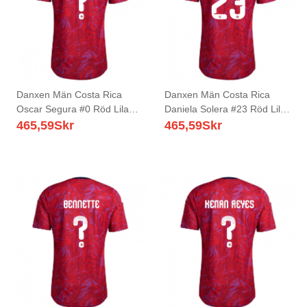
Danxen Män Costa Rica
Danxen Män Costa Rica
Oscar Segura #0 Röd Lila
Daniela Solera #23 Röd Lila
Marin Hemmatröja
Marin Hemmatröja
465,59
Skr
465,59
Skr
Matchtröjor 26-28 Tröjor T-
Matchtröjor 26-28 Tröjor T-
Tröja
Tröja