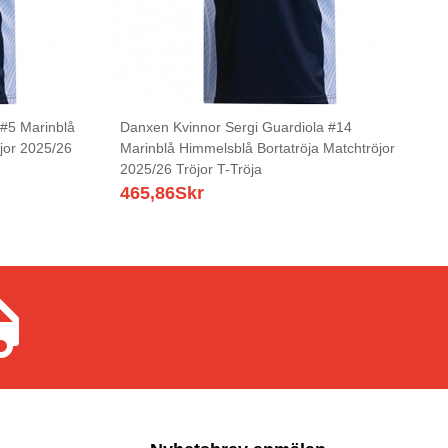
#5 Marinblå
Danxen Kvinnor Sergi Guardiola #14
jor 2025/26
Marinblå Himmelsblå Bortatröja Matchtröjor
2025/26 Tröjor T-Tröja
465,86
Skr