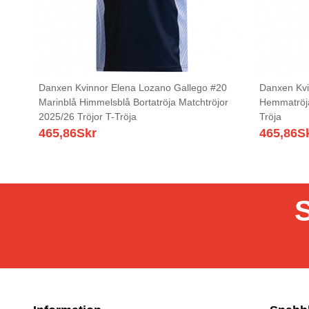
Danxen Kvinnor Elena Lozano Gallego #20
Danxen Kvi
Marinblå Himmelsblå Bortatröja Matchtröjor
Hemmatröja
2025/26 Tröjor T-Tröja
Tröja
465,86
Skr
465,86
S
S