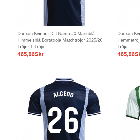
Danxen Kvinnor Ditt Namn #0 Marinblå
Danxen Kvi
Himmelsblå Bortatröja Matchtröjor 2025/26
Hemmatröja
Tröjor T-Tröja
Tröja
465,86
Skr
465,86
S