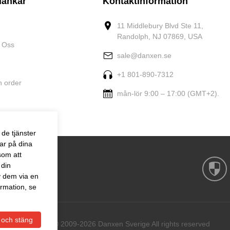
länkar
Kontaktinformation
11 Middlebury Blvd Ste 11,
Randolph, NJ 07869, USA
 Oss
sale@danxen.se
+1 801-890-7312
n order
mån-lör 9:00 – 17:00 (GMT+2).
de tjänster
ar på dina
som att
 din
v dem via en
rmation, se
 och stäng
Copyright © 2009-2026 Danxen Sverige All rights reserved