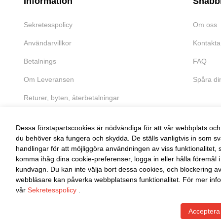
Information
Snabb
Sekretesspolicy
Om oss
Användarvillkor
Kontakta
Betalnings
FAQ
Om Leveransen
Spåra di
Returer, byten, återbetalningar
Dessa förstapartscookies är nödvändiga för att vår webbplats och 
du behöver ska fungera och skydda. De ställs vanligtvis in som sv
handlingar för att möjliggöra användningen av viss funktionalitet, 
FRI RETUR
komma ihåg dina cookie-preferenser, logga in eller hålla föremål i
kundvagn. Du kan inte välja bort dessa cookies, och blockering a
Enkel retur inom 30 dagar
webbläsare kan påverka webbplatsens funktionalitet. För mer info
vår
Sekretesspolicy
.
Acceptera