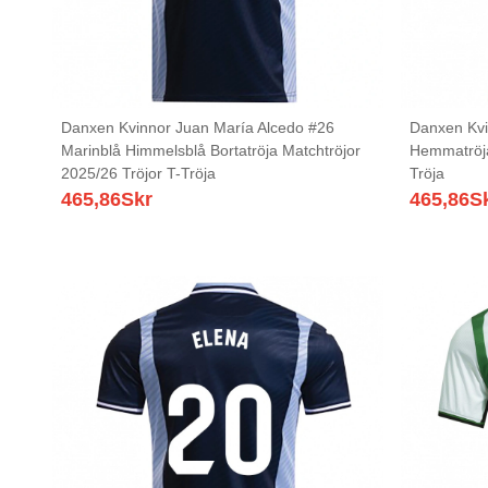
Danxen Kvinnor Juan María Alcedo #26
Danxen Kvi
Marinblå Himmelsblå Bortatröja Matchtröjor
Hemmatröja
2025/26 Tröjor T-Tröja
Tröja
465,86
Skr
465,86
S