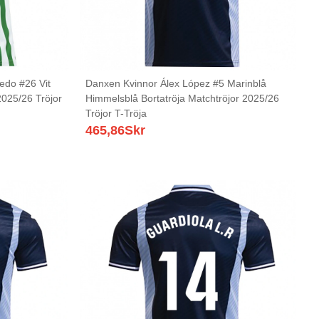
edo #26 Vit
Danxen Kvinnor Álex López #5 Marinblå
025/26 Tröjor
Himmelsblå Bortatröja Matchtröjor 2025/26
Tröjor T-Tröja
465,86
Skr