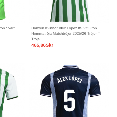
ön Svart
Danxen Kvinnor Álex López #5 Vit Grön
Hemmatröja Matchtröjor 2025/26 Tröjor T-
Tröja
465,86
Skr