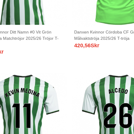
nnor Ditt Namn #0 Vit Grön
Danxen Kvinnor Córdoba CF Gr
 Matchtröjor 2025/26 Tröjor T-
Målvaktströja 2025/26 T-tröja
420,56
Skr
kr