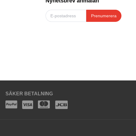
Nyhetsbrev anmälan
Prenumerera
SÄKER BETALNING