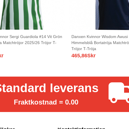
nnor Sergi Guardiola #14 Vit Grön
Danxen Kvinnor Wisdom Awusi 
 Matchtröjor 2025/26 Tröjor T-
Himmelsblå Bortatröja Matchtrö
Tröjor T-Tröja
kr
465,86
Skr
tandard leverans
Fraktkostnad = 0.00