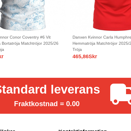
nnor Conor Coventry #6 Vit
Danxen Kvinnor Carla Humphre
 Bortatröja Matchtröjor 2025/26
Hemmatröja Matchtröjor 2025/2
öja
Tröja
kr
465,86
Skr
tandard leverans
Fraktkostnad = 0.00