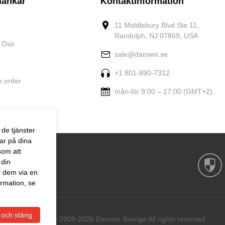
länkar
Kontaktinformation
11 Middlebury Blvd Ste 11,
Randolph, NJ 07869, USA
 Oss
sale@danxen.se
+1 801-890-7312
n order
mån-lör 9:00 – 17:00 (GMT+2).
de tjänster
ar på dina
som att
 din
v dem via en
rmation, se
 och stäng
Copyright © 2009-2026 Danxen Sverige All rights reserved