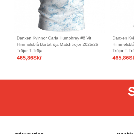
Danxen Kvinnor Carla Humphrey #8 Vit
Danxen Kvi
Himmelsblå Bortatröja Matchtröjor 2025/26
Himmelsblå
Tröjor T-Tröja
Tröjor T-Tr
465,86
Skr
465,86
S
S