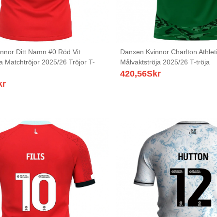
nnor Ditt Namn #0 Röd Vit
Danxen Kvinnor Charlton Athlet
 Matchtröjor 2025/26 Tröjor T-
Målvaktströja 2025/26 T-tröja
420,56
Skr
kr