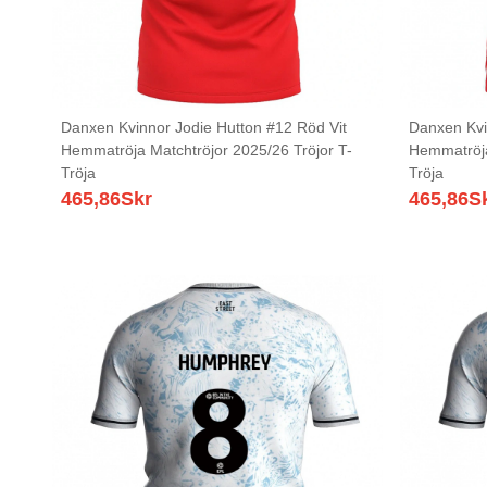
Danxen Kvinnor Jodie Hutton #12 Röd Vit
Danxen Kvin
Hemmatröja Matchtröjor 2025/26 Tröjor T-
Hemmatröja
Tröja
Tröja
465,86
Skr
465,86
S