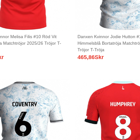
nor Melisa Filis #10 Röd Vit
Danxen Kvinnor Jodie Hutton #1
 Matchtröjor 2025/26 Tröjor T-
Himmelsblå Bortatröja Matchtrö
Tröjor T-Tröja
kr
465,86
Skr