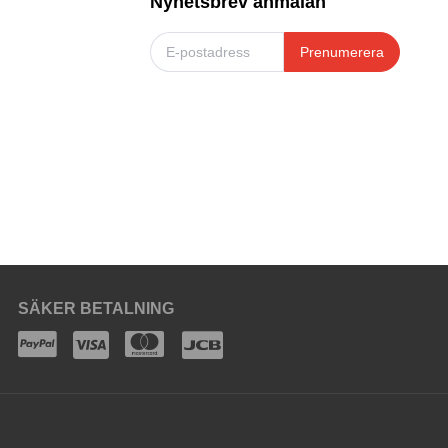
Nyhetsbrev anmälan
Prenumerera
SÄKER BETALNING