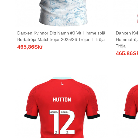
Danxen Kvinnor Ditt Namn #0 Vit Himmelsblå
Danxen Kvi
Bortatröja Matchtröjor 2025/26 Tröjor T-Tröja
Hemmatröja
Tröja
465,86
Skr
465,86
S