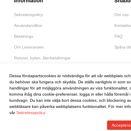
Information
Snabb
Sekretesspolicy
Om oss
Användarvillkor
Kontakta
Betalnings
FAQ
Om Leveransen
Spåra di
Returer, byten, återbetalningar
Dessa förstapartscookies är nödvändiga för att vår webbplats och 
du behöver ska fungera och skydda. De ställs vanligtvis in som sv
handlingar för att möjliggöra användningen av viss funktionalitet, 
FRI RETUR
komma ihåg dina cookie-preferenser, logga in eller hålla föremål i
kundvagn. Du kan inte välja bort dessa cookies, och blockering a
Enkel retur inom 30 dagar
webbläsare kan påverka webbplatsens funktionalitet. För mer info
vår
Sekretesspolicy
.
Acceptera