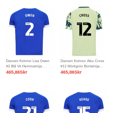
Danxen Kvinnor Lisa Owen
Danxen Kvinnor Alex Cross
#2 Blå Vit Hemmatröja
#12 Mörkgrön Bortatröja
Matchtröjor 2025/26 Tröjor
Matchtröjor 2025/26 Tröjor
465,86
Skr
465,86
Skr
T-Tröja
T-Tröja