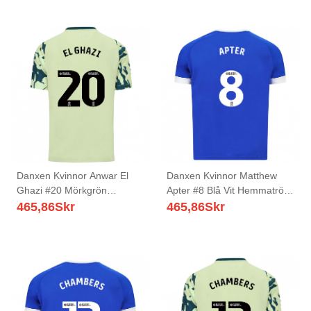
Danxen Kvinnor Anwar El
Danxen Kvinnor Matthew
Ghazi #20 Mörkgrön
Apter #8 Blå Vit Hemmatröja
Bortatröja Matchtröjor
Matchtröjor 2025/26 Tröjor
465,86
Skr
465,86
Skr
2025/26 Tröjor T-Tröja
T-Tröja