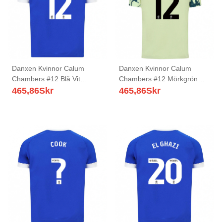
Danxen Kvinnor Calum
Danxen Kvinnor Calum
Chambers #12 Blå Vit
Chambers #12 Mörkgrön
Hemmatröja Matchtröjor
Bortatröja Matchtröjor
465,86
Skr
465,86
Skr
2025/26 Tröjor T-Tröja
2025/26 Tröjor T-Tröja