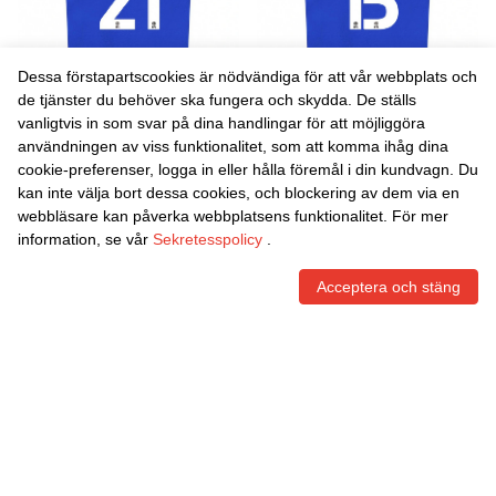
Dessa förstapartscookies är nödvändiga för att vår webbplats och
de tjänster du behöver ska fungera och skydda. De ställs
vanligtvis in som svar på dina handlingar för att möjliggöra
Danxen Kvinnor Mikayla
Danxen Kvinnor Molly Kehoe
användningen av viss funktionalitet, som att komma ihåg dina
Cook #21 Blå Vit
#15 Blå Vit Hemmatröja
cookie-preferenser, logga in eller hålla föremål i din kundvagn. Du
Hemmatröja Matchtröjor
Matchtröjor 2025/26 Tröjor
465,86
Skr
465,86
Skr
kan inte välja bort dessa cookies, och blockering av dem via en
2025/26 Tröjor T-Tröja
T-Tröja
webbläsare kan påverka webbplatsens funktionalitet. För mer
information, se vår
Sekretesspolicy
.
Acceptera och stäng