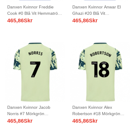
Danxen Kvinnor Freddie
Danxen Kvinnor Anwar El
Cook #0 Blå Vit Hemmatröja
Ghazi #20 Blå Vit
Matchtröjor 2025/26 Tröjor
Hemmatröja Matchtröjor
465,86
Skr
465,86
Skr
T-Tröja
2025/26 Tröjor T-Tröja
Danxen Kvinnor Jacob
Danxen Kvinnor Alex
Norris #7 Mörkgrön
Robertson #18 Mörkgrön
Bortatröja Matchtröjor
Bortatröja Matchtröjor
465,86
Skr
465,86
Skr
2025/26 Tröjor T-Tröja
2025/26 Tröjor T-Tröja