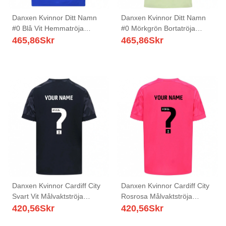
Danxen Kvinnor Ditt Namn
Danxen Kvinnor Ditt Namn
#0 Blå Vit Hemmatröja
#0 Mörkgrön Bortatröja
Matchtröjor 2025/26 Tröjor
Matchtröjor 2025/26 Tröjor
465,86
Skr
465,86
Skr
T-Tröja
T-Tröja
Danxen Kvinnor Cardiff City
Danxen Kvinnor Cardiff City
Svart Vit Målvaktströja
Rosrosa Målvaktströja
2025/26 T-tröja
2025/26 T-tröja
420,56
Skr
420,56
Skr