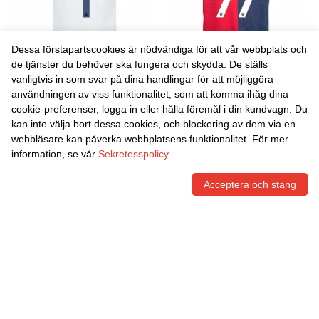
Dessa förstapartscookies är nödvändiga för att vår webbplats och
de tjänster du behöver ska fungera och skydda. De ställs
vanligtvis in som svar på dina handlingar för att möjliggöra
Danxen Barn Velizar-Iliya
Danxen Barn Matteo Marini
användningen av viss funktionalitet, som att komma ihåg dina
Iliev #1 Vit Marinblå Röd
#77 Röd Marinblå
cookie-preferenser, logga in eller hålla föremål i din kundvagn. Du
Bortatröja Matchtröjor
Hemmatröja Matchtröjor
452,00
Skr
452,00
Skr
kan inte välja bort dessa cookies, och blockering av dem via en
2025/26 Tröjor T-Tröja
2025/26 Tröjor T-Tröja
webbläsare kan påverka webbplatsens funktionalitet. För mer
information, se vår
Sekretesspolicy
.
Acceptera och stäng