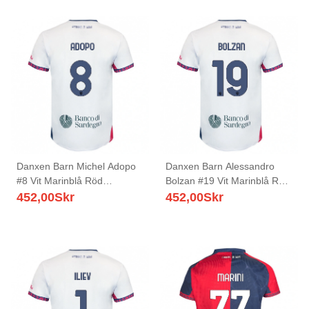
Danxen Barn Michel Adopo
Danxen Barn Alessandro
#8 Vit Marinblå Röd
Bolzan #19 Vit Marinblå Röd
Bortatröja Matchtröjor
Bortatröja Matchtröjor
452,00
Skr
452,00
Skr
2025/26 Tröjor T-Tröja
2025/26 Tröjor T-Tröja