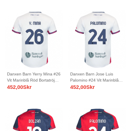
Danxen Barn Yerry Mina #26
Danxen Barn Jose Luis
Vit Marinblå Röd Bortatröja
Palomino #24 Vit Marinblå
Matchtröjor 2025/26 Tröjor
Röd Bortatröja Matchtröjor
452,00
Skr
452,00
Skr
T-Tröja
2025/26 Tröjor T-Tröja