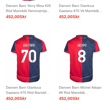
Danxen Barn Yerry Mina #26
Danxen Barn Gianluca
Röd Marinblå Hemmatröja
Gaetano #70 Vit Marinblå
Matchtröjor 2025/26 Tröjor
Röd Bortatröja Matchtröjor
452,00
Skr
452,00
Skr
T-Tröja
2025/26 Tröjor T-Tröja
Danxen Barn Gianluca
Danxen Barn Michel Adopo
Gaetano #70 Röd Marinblå
#8 Röd Marinblå
Hemmatröja Matchtröjor
Hemmatröja Matchtröjor
452,00
Skr
452,00
Skr
2025/26 Tröjor T-Tröja
2025/26 Tröjor T-Tröja