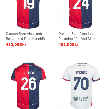
Danxen Barn Alessandro
Danxen Barn Jose Luis
Bolzan #19 Röd Marinblå
Palomino #24 Röd Marinblå
Hemmatröja Matchtröjor
Hemmatröja Matchtröjor
452,00
Skr
452,00
Skr
2025/26 Tröjor T-Tröja
2025/26 Tröjor T-Tröja