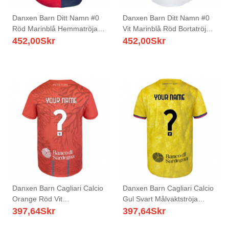
Danxen Barn Ditt Namn #0
Danxen Barn Ditt Namn #0
Röd Marinblå Hemmatröja
Vit Marinblå Röd Bortatröja
Matchtröjor 2025/26 Tröjor
Matchtröjor 2025/26 Tröjor
452,00
Skr
452,00
Skr
T-Tröja
T-Tröja
Danxen Barn Cagliari Calcio
Danxen Barn Cagliari Calcio
Orange Röd Vit
Gul Svart Målvaktströja
Målvaktströja 2025/26 T-
2025/26 T-tröja
397,64
Skr
397,64
Skr
tröja