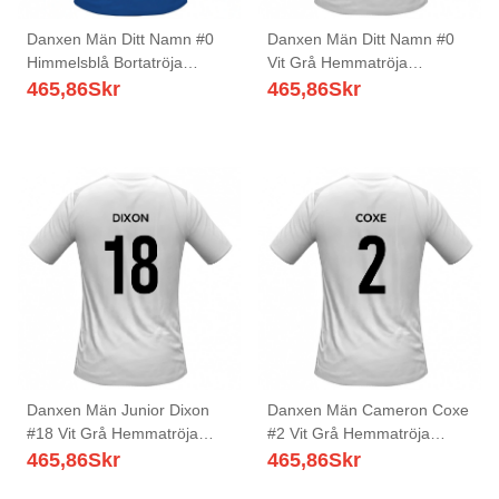
Danxen Män Ditt Namn #0
Danxen Män Ditt Namn #0
Himmelsblå Bortatröja
Vit Grå Hemmatröja
Matchtröjor 2025/26 Tröjor
Matchtröjor 2025/26 Tröjor
465,86
Skr
465,86
Skr
T-Tröja
T-Tröja
Danxen Män Junior Dixon
Danxen Män Cameron Coxe
#18 Vit Grå Hemmatröja
#2 Vit Grå Hemmatröja
Matchtröjor 2025/26 Tröjor
Matchtröjor 2025/26 Tröjor
465,86
Skr
465,86
Skr
T-Tröja
T-Tröja