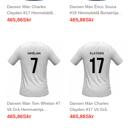
Danxen Män Charles
Danxen Män Érico Sousa
Clayden #17 Himmelsblå
#19 Himmelsblå Bortatröja
Bortatröja Matchtröjor
Matchtröjor 2025/26 Tröjor
465,86
Skr
465,86
Skr
2025/26 Tröjor T-Tröja
T-Tröja
Danxen Män Tom Whelan #7
Danxen Män Charles
Vit Grå Hemmatröja
Clayden #17 Vit Grå
Matchtröjor 2025/26 Tröjor
Hemmatröja Matchtröjor
465,86
Skr
465,86
Skr
T-Tröja
2025/26 Tröjor T-Tröja