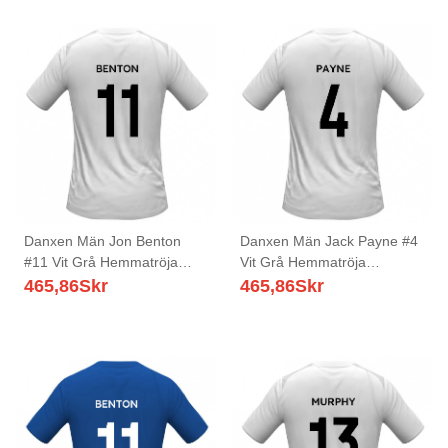
Danxen Män Jon Benton
Danxen Män Jack Payne #4
#11 Vit Grå Hemmatröja
Vit Grå Hemmatröja
Matchtröjor 2025/26 Tröjor
Matchtröjor 2025/26 Tröjor
465,86
Skr
465,86
Skr
T-Tröja
T-Tröja