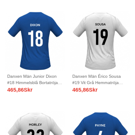
Danxen Män Junior Dixon
Danxen Män Érico Sousa
#18 Himmelsblå Bortatröja
#19 Vit Grå Hemmatröja
Matchtröjor 2025/26 Tröjor
Matchtröjor 2025/26 Tröjor
465,86
Skr
465,86
Skr
T-Tröja
T-Tröja