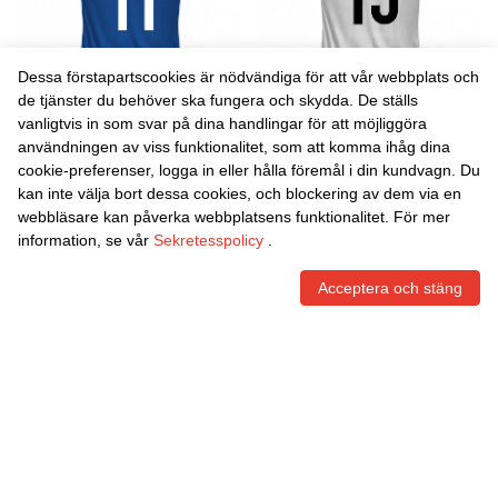
Dessa förstapartscookies är nödvändiga för att vår webbplats och
de tjänster du behöver ska fungera och skydda. De ställs
vanligtvis in som svar på dina handlingar för att möjliggöra
Danxen Män Jon Benton
Danxen Män Jude Murphy
användningen av viss funktionalitet, som att komma ihåg dina
#11 Himmelsblå Bortatröja
#13 Vit Grå Hemmatröja
cookie-preferenser, logga in eller hålla föremål i din kundvagn. Du
Matchtröjor 2025/26 Tröjor
Matchtröjor 2025/26 Tröjor
465,86
Skr
465,86
Skr
kan inte välja bort dessa cookies, och blockering av dem via en
T-Tröja
T-Tröja
webbläsare kan påverka webbplatsens funktionalitet. För mer
information, se vår
Sekretesspolicy
.
Acceptera och stäng