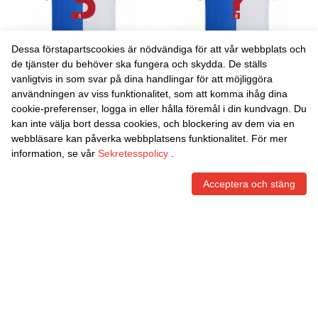
Dessa förstapartscookies är nödvändiga för att vår webbplats och
de tjänster du behöver ska fungera och skydda. De ställs
vanligtvis in som svar på dina handlingar för att möjliggöra
Danxen Kvinnor Hannah
Danxen Kvinnor Isaac
användningen av viss funktionalitet, som att komma ihåg dina
Coan #3 Blå Vit Hemmatröja
Whitehall #0 Blå Vit
cookie-preferenser, logga in eller hålla föremål i din kundvagn. Du
Matchtröjor 2025/26 Tröjor
Hemmatröja Matchtröjor
465,86
Skr
465,86
Skr
kan inte välja bort dessa cookies, och blockering av dem via en
T-Tröja
2025/26 Tröjor T-Tröja
webbläsare kan påverka webbplatsens funktionalitet. För mer
information, se vår
Sekretesspolicy
.
Acceptera och stäng