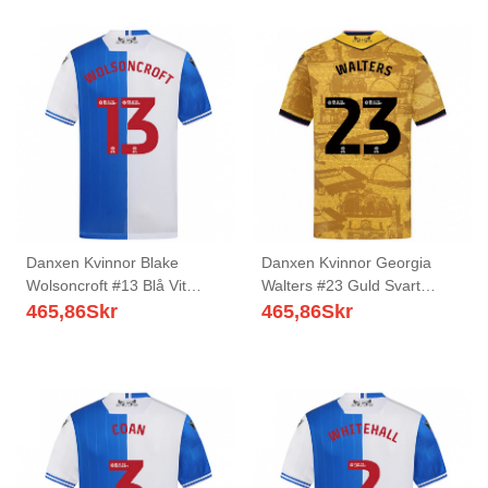
Danxen Kvinnor Blake
Danxen Kvinnor Georgia
Wolsoncroft #13 Blå Vit
Walters #23 Guld Svart
Hemmatröja Matchtröjor
Bortatröja Matchtröjor
465,86
Skr
465,86
Skr
2025/26 Tröjor T-Tröja
2025/26 Tröjor T-Tröja