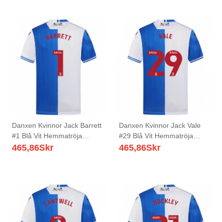
Danxen Kvinnor Jack Barrett
Danxen Kvinnor Jack Vale
#1 Blå Vit Hemmatröja
#29 Blå Vit Hemmatröja
Matchtröjor 2025/26 Tröjor
Matchtröjor 2025/26 Tröjor
465,86
Skr
465,86
Skr
T-Tröja
T-Tröja