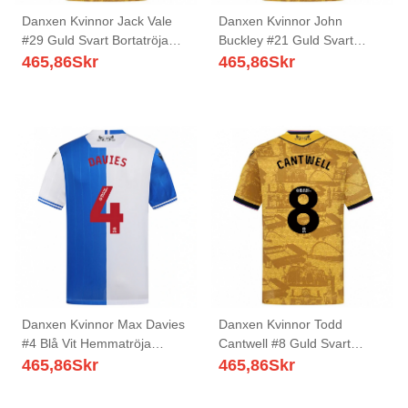
Danxen Kvinnor Jack Vale
Danxen Kvinnor John
#29 Guld Svart Bortatröja
Buckley #21 Guld Svart
Matchtröjor 2025/26 Tröjor
Bortatröja Matchtröjor
465,86
Skr
465,86
Skr
T-Tröja
2025/26 Tröjor T-Tröja
Danxen Kvinnor Max Davies
Danxen Kvinnor Todd
#4 Blå Vit Hemmatröja
Cantwell #8 Guld Svart
Matchtröjor 2025/26 Tröjor
Bortatröja Matchtröjor
465,86
Skr
465,86
Skr
T-Tröja
2025/26 Tröjor T-Tröja