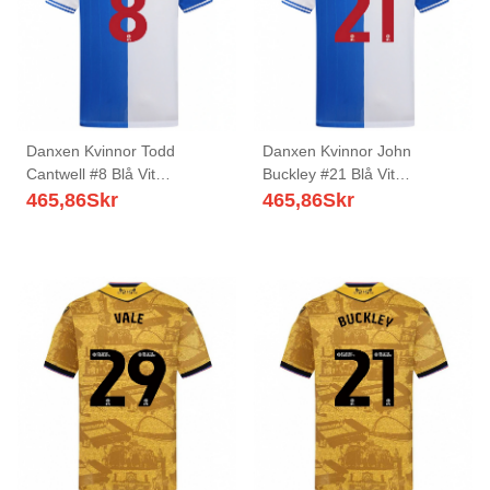
Danxen Kvinnor Todd
Danxen Kvinnor John
Cantwell #8 Blå Vit
Buckley #21 Blå Vit
Hemmatröja Matchtröjor
Hemmatröja Matchtröjor
465,86
Skr
465,86
Skr
2025/26 Tröjor T-Tröja
2025/26 Tröjor T-Tröja