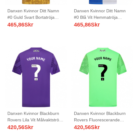
Danxen Kvinnor Ditt Namn
Danxen Kvinnor Ditt Namn
#0 Guld Svart Bortatröja
#0 Blå Vit Hemmatröja
Matchtröjor 2025/26 Tröjor
Matchtröjor 2025/26 Tröjor
465,86
Skr
465,86
Skr
T-Tröja
T-Tröja
Danxen Kvinnor Blackburn
Danxen Kvinnor Blackburn
Rovers Lila Vit Målvaktströja
Rovers Fluorescerande
2025/26 T-tröja
Grön Målvaktströja 2025/26
420,56
Skr
420,56
Skr
T-tröja