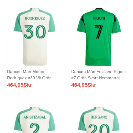
Danxen Män Memo
Danxen Män Emiliano Rigoni
Rodríguez #30 Vit Grön
#7 Grön Svart Hemmatröja
Bortatröja Matchtröjor
Matchtröjor 2025/26 Tröjor
464,95
Skr
464,95
Skr
2025/26 Tröjor T-Tröja
T-Tröja