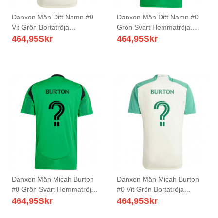
Danxen Män Ditt Namn #0
Danxen Män Ditt Namn #0
Vit Grön Bortatröja
Grön Svart Hemmatröja
Matchtröjor 2025/26 Tröjor
Matchtröjor 2025/26 Tröjor
464,95
Skr
464,95
Skr
T-Tröja
T-Tröja
Danxen Män Micah Burton
Danxen Män Micah Burton
#0 Grön Svart Hemmatröja
#0 Vit Grön Bortatröja
Matchtröjor 2025/26 Tröjor
Matchtröjor 2025/26 Tröjor
464,95
Skr
464,95
Skr
T-Tröja
T-Tröja