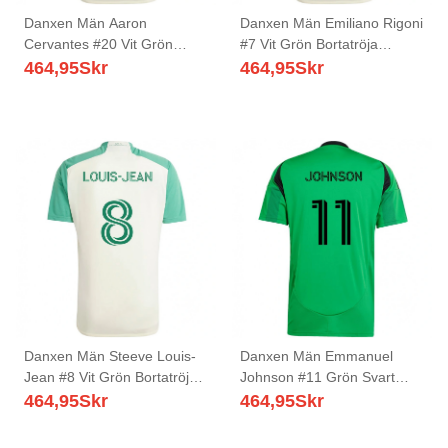
Danxen Män Aaron
Danxen Män Emiliano Rigoni
Cervantes #20 Vit Grön
#7 Vit Grön Bortatröja
Bortatröja Matchtröjor
Matchtröjor 2025/26 Tröjor
464,95
Skr
464,95
Skr
2025/26 Tröjor T-Tröja
T-Tröja
Danxen Män Steeve Louis-
Danxen Män Emmanuel
Jean #8 Vit Grön Bortatröja
Johnson #11 Grön Svart
Matchtröjor 2025/26 Tröjor
Hemmatröja Matchtröjor
464,95
Skr
464,95
Skr
T-Tröja
2025/26 Tröjor T-Tröja