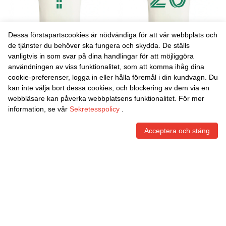
Dessa förstapartscookies är nödvändiga för att vår webbplats och
de tjänster du behöver ska fungera och skydda. De ställs
vanligtvis in som svar på dina handlingar för att möjliggöra
Danxen Män Nicolas
Danxen Män Matt Bersano
användningen av viss funktionalitet, som att komma ihåg dina
Aristizabal #0 Vit Grön
#20 Vit Grön Bortatröja
cookie-preferenser, logga in eller hålla föremål i din kundvagn. Du
Bortatröja Matchtröjor
Matchtröjor 2025/26 Tröjor
464,95
Skr
464,95
Skr
kan inte välja bort dessa cookies, och blockering av dem via en
2025/26 Tröjor T-Tröja
T-Tröja
webbläsare kan påverka webbplatsens funktionalitet. För mer
information, se vår
Sekretesspolicy
.
Acceptera och stäng