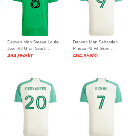
Danxen Män Steeve Louis-
Danxen Män Sebastien
Jean #8 Grön Svart
Pineau #9 Vit Grön
Hemmatröja Matchtröjor
Bortatröja Matchtröjor
464,95
Skr
464,95
Skr
2025/26 Tröjor T-Tröja
2025/26 Tröjor T-Tröja