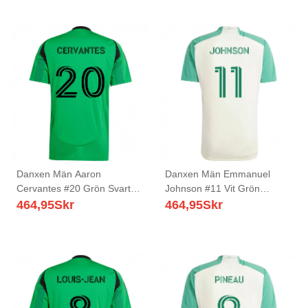
Danxen Män Aaron
Danxen Män Emmanuel
Cervantes #20 Grön Svart
Johnson #11 Vit Grön
Hemmatröja Matchtröjor
Bortatröja Matchtröjor
464,95
Skr
464,95
Skr
2025/26 Tröjor T-Tröja
2025/26 Tröjor T-Tröja