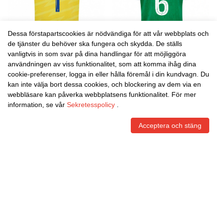
Dessa förstapartscookies är nödvändiga för att vår webbplats och
de tjänster du behöver ska fungera och skydda. De ställs
vanligtvis in som svar på dina handlingar för att möjliggöra
Danxen Män Rafael Fuleki
Danxen Män Lisa Martinez
användningen av viss funktionalitet, som att komma ihåg dina
#1 Gul Blå Målvaktströja
#6 Grön Vit Hemmatröja
cookie-preferenser, logga in eller hålla föremål i din kundvagn. Du
2025/26 T-tröja
Matchtröjor 2025/26 Tröjor
465,86
Skr
465,86
Skr
kan inte välja bort dessa cookies, och blockering av dem via en
T-Tröja
webbläsare kan påverka webbplatsens funktionalitet. För mer
information, se vår
Sekretesspolicy
.
Acceptera och stäng