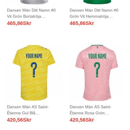
Danxen Män Ditt Namn #0
Danxen Män Ditt Namn #0
Vit Grön Bortatröja
Grön Vit Hemmatröja
Matchtröjor 2025/26 Tröjor
Matchtröjor 2025/26 Tröjor
465,86
Skr
465,86
Skr
T-Tröja
T-Tröja
Danxen Män AS Saint-
Danxen Män AS Saint-
Étienne Gul Blå
Étienne Rosa Grön
Målvaktströja 2025/26 T-
Målvaktströja 2025/26 T-
420,56
Skr
420,56
Skr
tröja
tröja