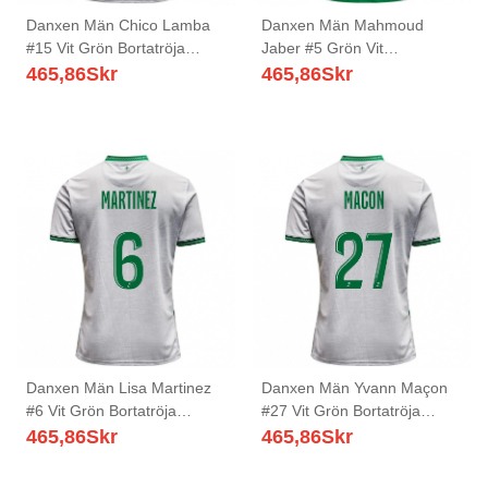
Danxen Män Chico Lamba
Danxen Män Mahmoud
#15 Vit Grön Bortatröja
Jaber #5 Grön Vit
Matchtröjor 2025/26 Tröjor
Hemmatröja Matchtröjor
465,86
Skr
465,86
Skr
T-Tröja
2025/26 Tröjor T-Tröja
Danxen Män Lisa Martinez
Danxen Män Yvann Maçon
#6 Vit Grön Bortatröja
#27 Vit Grön Bortatröja
Matchtröjor 2025/26 Tröjor
Matchtröjor 2025/26 Tröjor
465,86
Skr
465,86
Skr
T-Tröja
T-Tröja