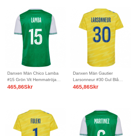
Danxen Män Chico Lamba
Danxen Män Gautier
#15 Grön Vit Hemmatröja
Larsonneur #30 Gul Blå
Matchtröjor 2025/26 Tröjor
Målvaktströja 2025/26 T-
465,86
Skr
465,86
Skr
T-Tröja
tröja