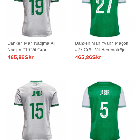
Danxen Män Nadjma Ali
Danxen Män Yvann Maçon
Nadjim #19 Vit Grön
#27 Grön Vit Hemmatröja
Bortatröja Matchtröjor
Matchtröjor 2025/26 Tröjor
465,86
Skr
465,86
Skr
2025/26 Tröjor T-Tröja
T-Tröja