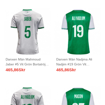
Danxen Män Mahmoud
Danxen Män Nadjma Ali
Jaber #5 Vit Grön Bortatröja
Nadjim #19 Grön Vit
Matchtröjor 2025/26 Tröjor
Hemmatröja Matchtröjor
465,86
Skr
465,86
Skr
T-Tröja
2025/26 Tröjor T-Tröja