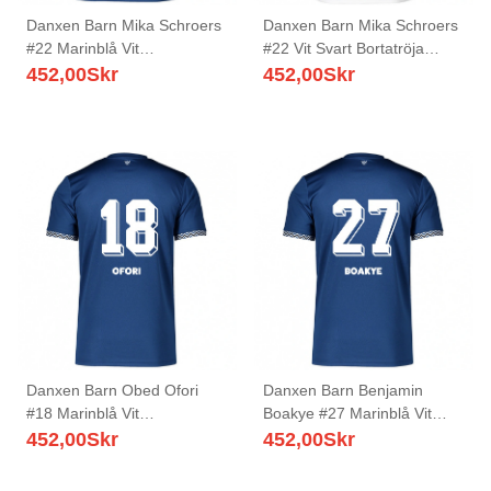
Danxen Barn Mika Schroers
Danxen Barn Mika Schroers
#22 Marinblå Vit
#22 Vit Svart Bortatröja
Hemmatröja Matchtröjor
Matchtröjor 2025/26 Tröjor
452,00
Skr
452,00
Skr
2025/26 Tröjor T-Tröja
T-Tröja
Danxen Barn Obed Ofori
Danxen Barn Benjamin
#18 Marinblå Vit
Boakye #27 Marinblå Vit
Hemmatröja Matchtröjor
Hemmatröja Matchtröjor
452,00
Skr
452,00
Skr
2025/26 Tröjor T-Tröja
2025/26 Tröjor T-Tröja