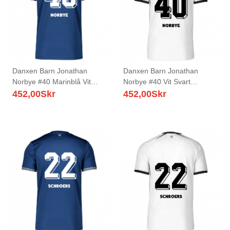
Danxen Barn Jonathan
Danxen Barn Jonathan
Norbye #40 Marinblå Vit
Norbye #40 Vit Svart
Hemmatröja Matchtröjor
Bortatröja Matchtröjor
452,00
Skr
452,00
Skr
2025/26 Tröjor T-Tröja
2025/26 Tröjor T-Tröja