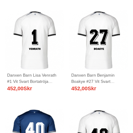
Danxen Barn Lisa Venrath
Danxen Barn Benjamin
#1 Vit Svart Bortatröja
Boakye #27 Vit Svart
Matchtröjor 2025/26 Tröjor
Bortatröja Matchtröjor
452,00
Skr
452,00
Skr
T-Tröja
2025/26 Tröjor T-Tröja