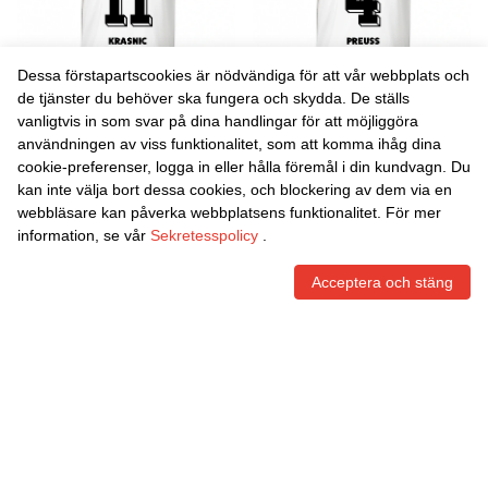
Dessa förstapartscookies är nödvändiga för att vår webbplats och
de tjänster du behöver ska fungera och skydda. De ställs
vanligtvis in som svar på dina handlingar för att möjliggöra
Danxen Barn Fabiano
Danxen Barn Celine Preuß
användningen av viss funktionalitet, som att komma ihåg dina
Krasnic #11 Vit Svart
#4 Vit Svart Bortatröja
cookie-preferenser, logga in eller hålla föremål i din kundvagn. Du
Bortatröja Matchtröjor
Matchtröjor 2025/26 Tröjor
452,00
Skr
452,00
Skr
kan inte välja bort dessa cookies, och blockering av dem via en
2025/26 Tröjor T-Tröja
T-Tröja
webbläsare kan påverka webbplatsens funktionalitet. För mer
information, se vår
Sekretesspolicy
.
Acceptera och stäng