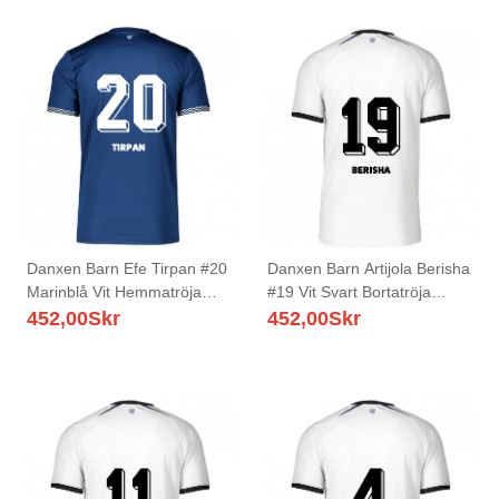
Danxen Barn Efe Tirpan #20
Danxen Barn Artijola Berisha
Marinblå Vit Hemmatröja
#19 Vit Svart Bortatröja
Matchtröjor 2025/26 Tröjor
Matchtröjor 2025/26 Tröjor
452,00
Skr
452,00
Skr
T-Tröja
T-Tröja