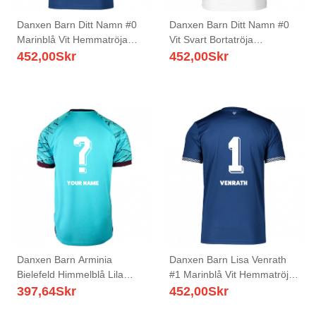
Danxen Barn Ditt Namn #0
Danxen Barn Ditt Namn #0
Marinblå Vit Hemmatröja
Vit Svart Bortatröja
Matchtröjor 2025/26 Tröjor
Matchtröjor 2025/26 Tröjor
452,00
Skr
452,00
Skr
T-Tröja
T-Tröja
Danxen Barn Arminia
Danxen Barn Lisa Venrath
Bielefeld Himmelblå Lila
#1 Marinblå Vit Hemmatröja
Målvaktströja 2025/26 T-
Matchtröjor 2025/26 Tröjor
397,64
Skr
452,00
Skr
tröja
T-Tröja