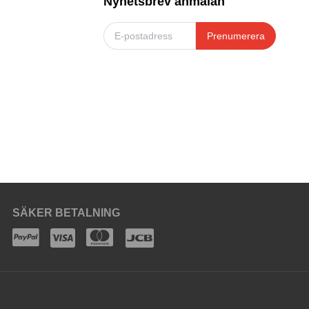
Nyhetsbrev anmälan
Prenumerera
SÄKER BETALNING