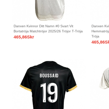
Danxen Kvinnor Ditt Namn #0 Svart Vit
Danxen Kvi
Bortatröja Matchtröjor 2025/26 Tröjor T-Tröja
Hemmatröja
Tröja
465,86
Skr
465,86
S