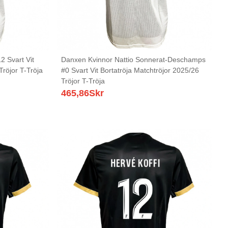
2 Svart Vit
Danxen Kvinnor Nattio Sonnerat-Deschamps
Tröjor T-Tröja
#0 Svart Vit Bortatröja Matchtröjor 2025/26
Tröjor T-Tröja
465,86
Skr