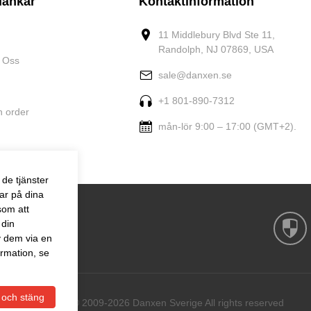
länkar
Kontaktinformation
11 Middlebury Blvd Ste 11,
Randolph, NJ 07869, USA
 Oss
sale@danxen.se
+1 801-890-7312
n order
mån-lör 9:00 – 17:00 (GMT+2).
de tjänster
ar på dina
som att
 din
v dem via en
rmation, se
 och stäng
Copyright © 2009-2026 Danxen Sverige All rights reserved