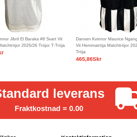
nor Jibril El Baraka #8 Svart Vit
Danxen Kvinnor Maurice Ngang
Matchtröjor 2025/26 Tröjor T-Tröja
Vit Hemmatröja Matchtröjor 202
Tröja
kr
465,86
Skr
tandard leverans
Fraktkostnad = 0.00