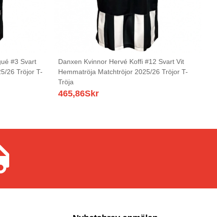
ué #3 Svart
Danxen Kvinnor Hervé Koffi #12 Svart Vit
5/26 Tröjor T-
Hemmatröja Matchtröjor 2025/26 Tröjor T-
Tröja
465,86
Skr