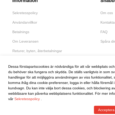
Information
Snabb
Sekretesspolicy
Om oss
Användarvillkor
Kontakta
Betalnings
FAQ
Om Leveransen
Spåra di
Returer, byten, återbetalningar
Dessa förstapartscookies är nödvändiga för att vår webbplats och 
du behöver ska fungera och skydda. De ställs vanligtvis in som sv
handlingar för att möjliggöra användningen av viss funktionalitet, 
FRI RETUR
komma ihåg dina cookie-preferenser, logga in eller hålla föremål i
kundvagn. Du kan inte välja bort dessa cookies, och blockering a
Enkel retur inom 30 dagar
webbläsare kan påverka webbplatsens funktionalitet. För mer info
vår
Sekretesspolicy
.
Acceptera