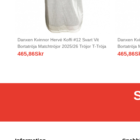
Danxen Kvinnor Hervé Koffi #12 Svart Vit
Danxen Kvin
Bortatröja Matchtröjor 2025/26 Tröjor T-Tröja
Bortatröja 
465,86
Skr
465,86
S
S