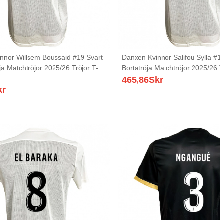
nnor Willsem Boussaid #19 Svart
Danxen Kvinnor Salifou Sylla #1
öja Matchtröjor 2025/26 Tröjor T-
Bortatröja Matchtröjor 2025/26 
465,86
Skr
kr