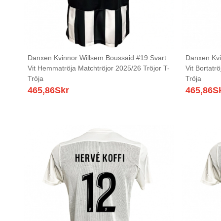
Danxen Kvinnor Willsem Boussaid #19 Svart
Danxen Kvi
Vit Hemmatröja Matchtröjor 2025/26 Tröjor T-
Vit Bortatr
Tröja
Tröja
465,86
Skr
465,86
S