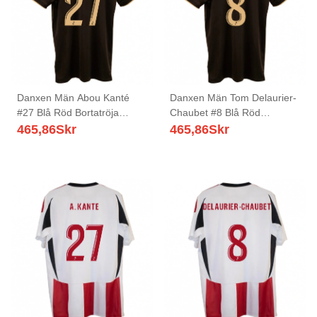
Danxen Män Abou Kanté
Danxen Män Tom Delaurier-
#27 Blå Röd Bortatröja
Chaubet #8 Blå Röd
Matchtröjor 2025/26 Tröjor
Bortatröja Matchtröjor
465,86
Skr
465,86
Skr
T-Tröja
2025/26 Tröjor T-Tröja