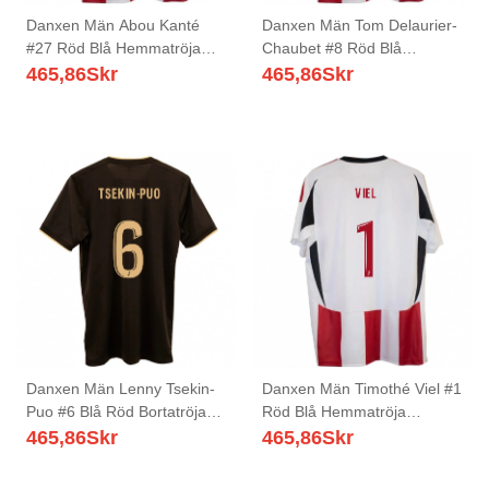
Danxen Män Abou Kanté
Danxen Män Tom Delaurier-
#27 Röd Blå Hemmatröja
Chaubet #8 Röd Blå
Matchtröjor 2025/26 Tröjor
Hemmatröja Matchtröjor
465,86
Skr
465,86
Skr
T-Tröja
2025/26 Tröjor T-Tröja
Danxen Män Lenny Tsekin-
Danxen Män Timothé Viel #1
Puo #6 Blå Röd Bortatröja
Röd Blå Hemmatröja
Matchtröjor 2025/26 Tröjor
Matchtröjor 2025/26 Tröjor
465,86
Skr
465,86
Skr
T-Tröja
T-Tröja