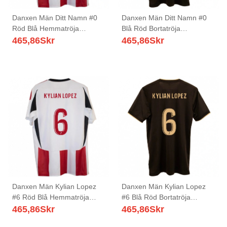
Danxen Män Ditt Namn #0
Danxen Män Ditt Namn #0
Röd Blå Hemmatröja
Blå Röd Bortatröja
Matchtröjor 2025/26 Tröjor
Matchtröjor 2025/26 Tröjor
465,86
Skr
465,86
Skr
T-Tröja
T-Tröja
Danxen Män Kylian Lopez
Danxen Män Kylian Lopez
#6 Röd Blå Hemmatröja
#6 Blå Röd Bortatröja
Matchtröjor 2025/26 Tröjor
Matchtröjor 2025/26 Tröjor
465,86
Skr
465,86
Skr
T-Tröja
T-Tröja