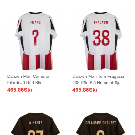
Danxen Män Cameron
Danxen Män Tom Fragassi
Filardi #0 Röd Blå
#38 Röd Blå Hemmatröja
Hemmatröja Matchtröjor
Matchtröjor 2025/26 Tröjor
465,86
Skr
465,86
Skr
2025/26 Tröjor T-Tröja
T-Tröja