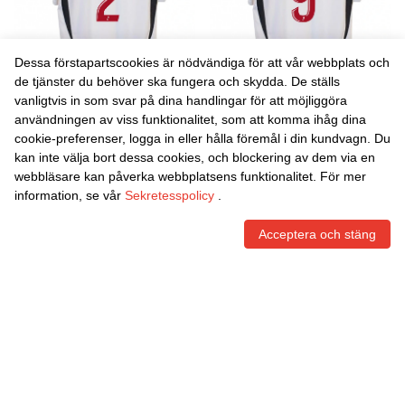
Dessa förstapartscookies är nödvändiga för att vår webbplats och
de tjänster du behöver ska fungera och skydda. De ställs
vanligtvis in som svar på dina handlingar för att möjliggöra
Danxen Män Julien Prenant-
Danxen Män Yanis Paquillé
användningen av viss funktionalitet, som att komma ihåg dina
Caporossi #2 Röd Blå
Requiston #9 Röd Blå
cookie-preferenser, logga in eller hålla föremål i din kundvagn. Du
Hemmatröja Matchtröjor
Hemmatröja Matchtröjor
465,86
Skr
465,86
Skr
kan inte välja bort dessa cookies, och blockering av dem via en
2025/26 Tröjor T-Tröja
2025/26 Tröjor T-Tröja
webbläsare kan påverka webbplatsens funktionalitet. För mer
information, se vår
Sekretesspolicy
.
Acceptera och stäng