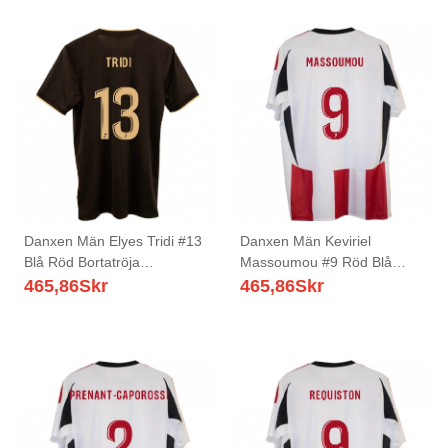
Danxen Män Elyes Tridi #13
Danxen Män Keviriel
Blå Röd Bortatröja
Massoumou #9 Röd Blå
Matchtröjor 2025/26 Tröjor
Hemmatröja Matchtröjor
465,86
Skr
465,86
Skr
T-Tröja
2025/26 Tröjor T-Tröja