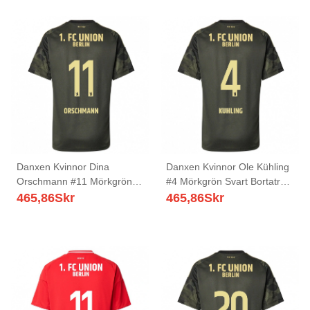
Danxen Kvinnor Dina
Danxen Kvinnor Ole Kühling
Orschmann #11 Mörkgrön
#4 Mörkgrön Svart Bortatröja
Svart Bortatröja Matchtröjor
Matchtröjor 2025/26 Tröjor
465,86
Skr
465,86
Skr
2025/26 Tröjor T-Tröja
T-Tröja