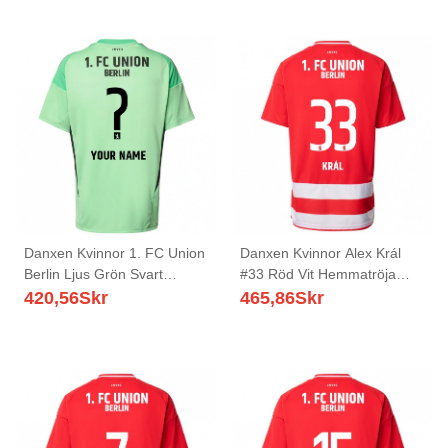
Danxen Kvinnor 1. FC Union
Danxen Kvinnor Alex Král
Berlin Ljus Grön Svart
#33 Röd Vit Hemmatröja
Målvaktströja 2025/26 T-
Matchtröjor 2025/26 Tröjor
420,56
Skr
465,86
Skr
tröja
T-Tröja