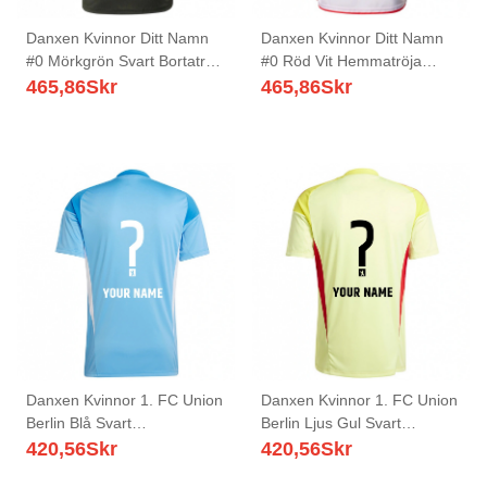
Danxen Kvinnor Ditt Namn
Danxen Kvinnor Ditt Namn
#0 Mörkgrön Svart Bortatröja
#0 Röd Vit Hemmatröja
Matchtröjor 2025/26 Tröjor
Matchtröjor 2025/26 Tröjor
465,86
Skr
465,86
Skr
T-Tröja
T-Tröja
Danxen Kvinnor 1. FC Union
Danxen Kvinnor 1. FC Union
Berlin Blå Svart
Berlin Ljus Gul Svart
Målvaktströja 2025/26 T-
Målvaktströja 2025/26 T-
420,56
Skr
420,56
Skr
tröja
tröja