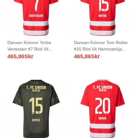
Danxen Kvinnor Yorbe
Danxen Kvinnor Tom Rothe
Vertessen #7 Röd Vit
#15 Röd Vit Hemmatröja
Hemmatröja Matchtröjor
Matchtröjor 2025/26 Tröjor
465,86
Skr
465,86
Skr
2025/26 Tröjor T-Tröja
T-Tröja