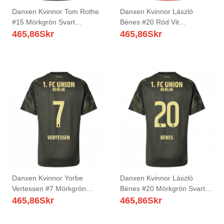
Danxen Kvinnor Tom Rothe
Danxen Kvinnor László
#15 Mörkgrön Svart
Bénes #20 Röd Vit
Bortatröja Matchtröjor
Hemmatröja Matchtröjor
465,86
Skr
465,86
Skr
2025/26 Tröjor T-Tröja
2025/26 Tröjor T-Tröja
Danxen Kvinnor Yorbe
Danxen Kvinnor László
Vertessen #7 Mörkgrön
Bénes #20 Mörkgrön Svart
Svart Bortatröja Matchtröjor
Bortatröja Matchtröjor
465,86
Skr
465,86
Skr
2025/26 Tröjor T-Tröja
2025/26 Tröjor T-Tröja