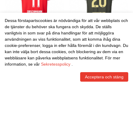
Dessa förstapartscookies är nödvändiga för att vår webbplats och
de tjänster du behöver ska fungera och skydda. De ställs
vanligtvis in som svar på dina handlingar för att möjliggöra
Danxen Kvinnor Dina
Danxen Kvinnor Elisa
användningen av viss funktionalitet, som att komma ihåg dina
Orschmann #11 Röd Vit
Schindler #20 Mörkgrön
cookie-preferenser, logga in eller hålla föremål i din kundvagn. Du
Hemmatröja Matchtröjor
Svart Bortatröja Matchtröjor
465,86
Skr
465,86
Skr
kan inte välja bort dessa cookies, och blockering av dem via en
2025/26 Tröjor T-Tröja
2025/26 Tröjor T-Tröja
webbläsare kan påverka webbplatsens funktionalitet. För mer
information, se vår
Sekretesspolicy
.
Acceptera och stäng