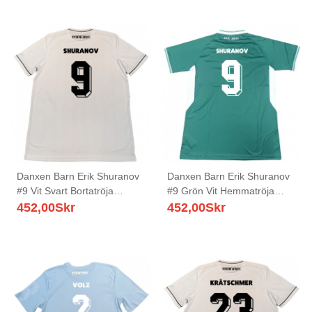
Danxen Barn Erik Shuranov
Danxen Barn Erik Shuranov
#9 Vit Svart Bortatröja
#9 Grön Vit Hemmatröja
Matchtröjor 2025/26 Tröjor
Matchtröjor 2025/26 Tröjor
452,00
Skr
452,00
Skr
T-Tröja
T-Tröja