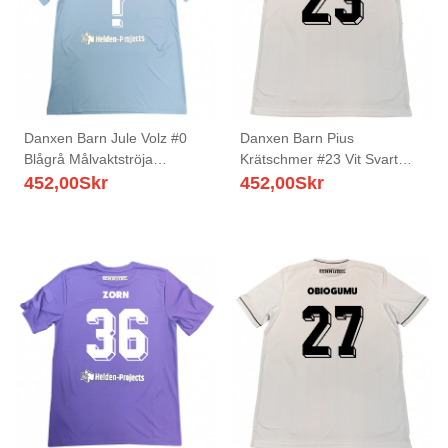
Danxen Barn Jule Volz #0
Danxen Barn Pius
Blågrå Målvaktströja
Krätschmer #23 Vit Svart
2025/26 T-tröja
Bortatröja Matchtröjor
452,00
Skr
452,00
Skr
2025/26 Tröjor T-Tröja