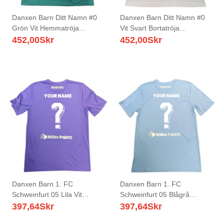
Danxen Barn Ditt Namn #0
Danxen Barn Ditt Namn #0
Grön Vit Hemmatröja
Vit Svart Bortatröja
Matchtröjor 2025/26 Tröjor
Matchtröjor 2025/26 Tröjor
452,00
Skr
452,00
Skr
T-Tröja
T-Tröja
Danxen Barn 1. FC
Danxen Barn 1. FC
Schweinfurt 05 Lila Vit
Schweinfurt 05 Blågrå
Målvaktströja 2025/26 T-
Målvaktströja 2025/26 T-
397,64
Skr
397,64
Skr
tröja
tröja