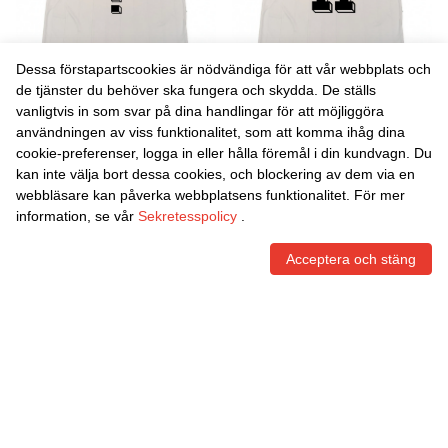
Dessa förstapartscookies är nödvändiga för att vår webbplats och
de tjänster du behöver ska fungera och skydda. De ställs
vanligtvis in som svar på dina handlingar för att möjliggöra
Danxen Barn Isabel
Danxen Barn Valentin
användningen av viss funktionalitet, som att komma ihåg dina
Vierheilig #0 Vit Svart
Schmitt #11 Vit Svart
cookie-preferenser, logga in eller hålla föremål i din kundvagn. Du
Bortatröja Matchtröjor
Bortatröja Matchtröjor
452,00
Skr
452,00
Skr
kan inte välja bort dessa cookies, och blockering av dem via en
2025/26 Tröjor T-Tröja
2025/26 Tröjor T-Tröja
webbläsare kan påverka webbplatsens funktionalitet. För mer
information, se vår
Sekretesspolicy
.
Acceptera och stäng