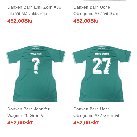
Danxen Barn Emil Zorn #36
Danxen Barn Uche
Lila Vit Målvaktströja
Obiogumu #27 Vit Svart
2025/26 T-tröja
Bortatröja Matchtröjor
452,00
Skr
452,00
Skr
2025/26 Tröjor T-Tröja
Danxen Barn Jennifer
Danxen Barn Uche
Wagner #0 Grön Vit
Obiogumu #27 Grön Vit
Hemmatröja Matchtröjor
Hemmatröja Matchtröjor
452,00
Skr
452,00
Skr
2025/26 Tröjor T-Tröja
2025/26 Tröjor T-Tröja