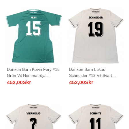
Danxen Barn Kevin Fery #15
Danxen Barn Lukas
Grön Vit Hemmatröja
Schneider #19 Vit Svart
Matchtröjor 2025/26 Tröjor
Bortatröja Matchtröjor
452,00
Skr
452,00
Skr
T-Tröja
2025/26 Tröjor T-Tröja