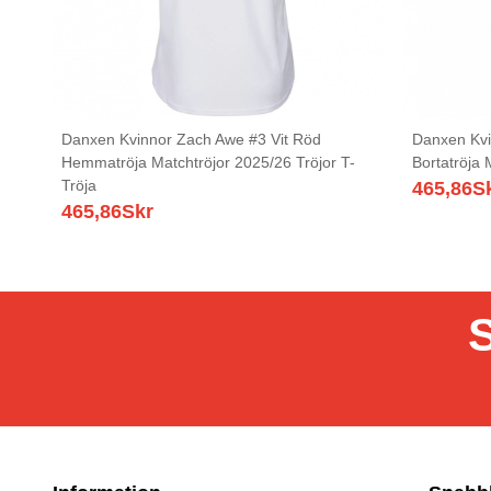
Danxen Kvinnor Zach Awe #3 Vit Röd
Danxen Kvi
Hemmatröja Matchtröjor 2025/26 Tröjor T-
Bortatröja 
Tröja
465,86
S
465,86
Skr
S