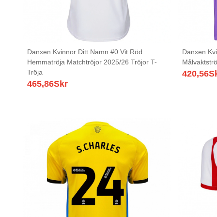
Danxen Kvinnor Ditt Namn #0 Vit Röd
Danxen Kvi
Hemmatröja Matchtröjor 2025/26 Tröjor T-
Målvaktströ
Tröja
420,56
S
465,86
Skr