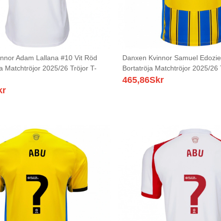
nnor Adam Lallana #10 Vit Röd
Danxen Kvinnor Samuel Edozie
 Matchtröjor 2025/26 Tröjor T-
Bortatröja Matchtröjor 2025/26 
465,86
Skr
kr