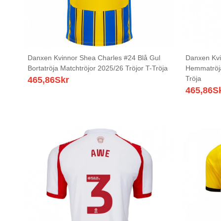
Danxen Kvinnor Shea Charles #24 Blå Gul
Danxen Kvi
Bortatröja Matchtröjor 2025/26 Tröjor T-Tröja
Hemmatröja
Tröja
465,86
Skr
465,86
S