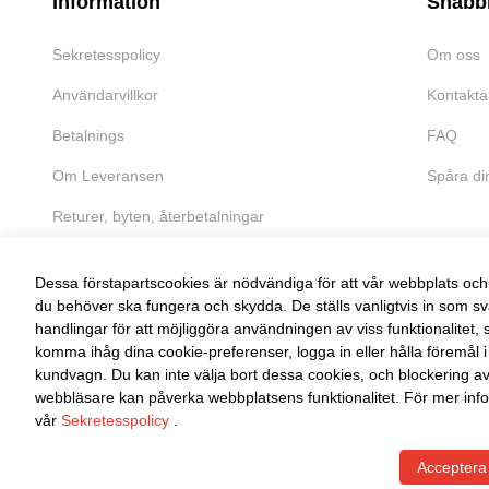
Information
Snabb
Sekretesspolicy
Om oss
Användarvillkor
Kontakta
Betalnings
FAQ
Om Leveransen
Spåra di
Returer, byten, återbetalningar
Dessa förstapartscookies är nödvändiga för att vår webbplats och 
du behöver ska fungera och skydda. De ställs vanligtvis in som sv
handlingar för att möjliggöra användningen av viss funktionalitet, 
FRI RETUR
komma ihåg dina cookie-preferenser, logga in eller hålla föremål i
kundvagn. Du kan inte välja bort dessa cookies, och blockering a
Enkel retur inom 30 dagar
webbläsare kan påverka webbplatsens funktionalitet. För mer info
vår
Sekretesspolicy
.
Acceptera