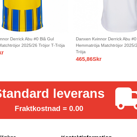
nnor Derrick Abu #0 Blå Gul
Danxen Kvinnor Derrick Abu #0
Matchtröjor 2025/26 Tröjor T-Tröja
Hemmatröja Matchtröjor 2025/2
Tröja
kr
465,86
Skr
tandard leverans
Fraktkostnad = 0.00