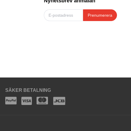
Nyhetsbrev anmälan
Prenumerera
SÄKER BETALNING