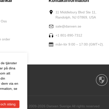
länkar
Kontaktinformation
11 Middlebury Blvd Ste 11,
Randolph, NJ 07869, USA
 Oss
sale@danxen.se
+1 801-890-7312
n order
mån-lör 9:00 – 17:00 (GMT+2).
de tjänster
ar på dina
som att
 din
v dem via en
rmation, se
 och stäng
Copyright © 2009-2026 Danxen Sverige All rights reserved