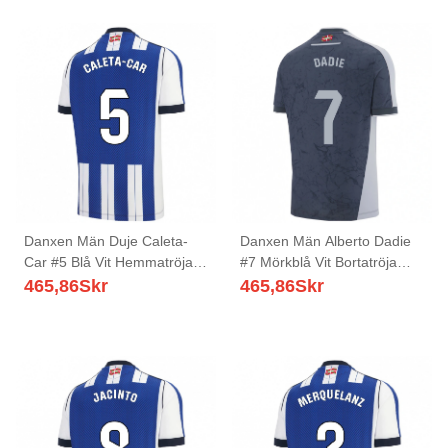
Danxen Män Duje Caleta-
Danxen Män Alberto Dadie
Car #5 Blå Vit Hemmatröja
#7 Mörkblå Vit Bortatröja
Matchtröjor 2025/26 Tröjor
Matchtröjor 2025/26 Tröjor
465,86
Skr
465,86
Skr
T-Tröja
T-Tröja