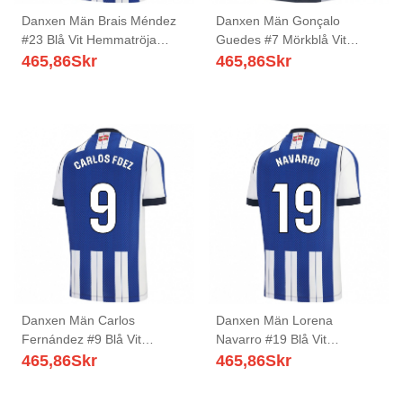
Danxen Män Brais Méndez
Danxen Män Gonçalo
#23 Blå Vit Hemmatröja
Guedes #7 Mörkblå Vit
Matchtröjor 2025/26 Tröjor
Bortatröja Matchtröjor
465,86
Skr
465,86
Skr
T-Tröja
2025/26 Tröjor T-Tröja
Danxen Män Carlos
Danxen Män Lorena
Fernández #9 Blå Vit
Navarro #19 Blå Vit
Hemmatröja Matchtröjor
Hemmatröja Matchtröjor
465,86
Skr
465,86
Skr
2025/26 Tröjor T-Tröja
2025/26 Tröjor T-Tröja