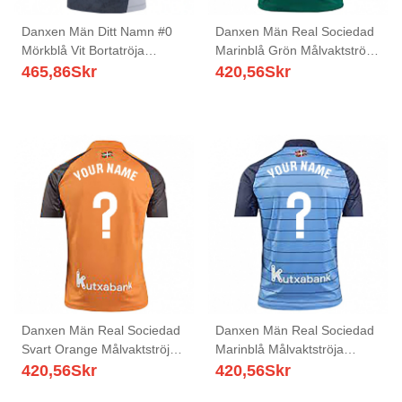
Danxen Män Ditt Namn #0
Danxen Män Real Sociedad
Mörkblå Vit Bortatröja
Marinblå Grön Målvaktströja
Matchtröjor 2025/26 Tröjor
2025/26 T-tröja
465,86
Skr
420,56
Skr
T-Tröja
Danxen Män Real Sociedad
Danxen Män Real Sociedad
Svart Orange Målvaktströja
Marinblå Målvaktströja
2025/26 T-tröja
2025/26 T-tröja
420,56
Skr
420,56
Skr