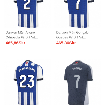
Danxen Män Álvaro
Danxen Män Gonçalo
Odriozola #2 Blå Vit
Guedes #7 Blå Vit
Hemmatröja Matchtröjor
Hemmatröja Matchtröjor
465,86
Skr
465,86
Skr
2025/26 Tröjor T-Tröja
2025/26 Tröjor T-Tröja