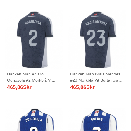
Danxen Män Álvaro
Danxen Män Brais Méndez
Odriozola #2 Mörkblå Vit
#23 Mörkblå Vit Bortatröja
Bortatröja Matchtröjor
Matchtröjor 2025/26 Tröjor
465,86
Skr
465,86
Skr
2025/26 Tröjor T-Tröja
T-Tröja