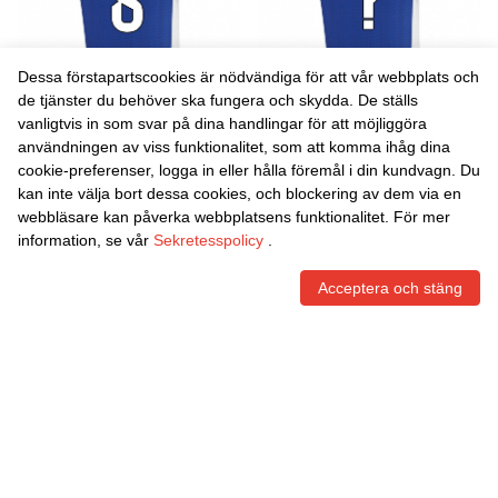
Dessa förstapartscookies är nödvändiga för att vår webbplats och
de tjänster du behöver ska fungera och skydda. De ställs
vanligtvis in som svar på dina handlingar för att möjliggöra
Danxen Män Andreia De
Danxen Män Martin
användningen av viss funktionalitet, som att komma ihåg dina
Jesus Jacinto #8 Blå Vit
Merquelanz #0 Blå Vit
cookie-preferenser, logga in eller hålla föremål i din kundvagn. Du
Hemmatröja Matchtröjor
Hemmatröja Matchtröjor
465,86
Skr
465,86
Skr
kan inte välja bort dessa cookies, och blockering av dem via en
2025/26 Tröjor T-Tröja
2025/26 Tröjor T-Tröja
webbläsare kan påverka webbplatsens funktionalitet. För mer
information, se vår
Sekretesspolicy
.
Acceptera och stäng