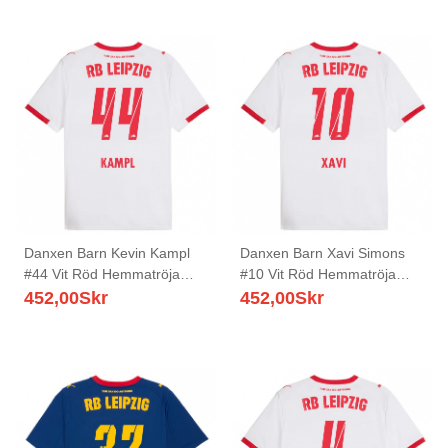
Danxen Barn Kevin Kampl
Danxen Barn Xavi Simons
#44 Vit Röd Hemmatröja
#10 Vit Röd Hemmatröja
Matchtröjor 2025/26 Tröjor
Matchtröjor 2025/26 Tröjor
452,00
Skr
452,00
Skr
T-Tröja
T-Tröja