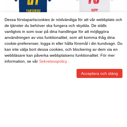
Dessa förstapartscookies är nödvändiga för att vår webbplats och
de tjänster du behöver ska fungera och skydda. De ställs
vanligtvis in som svar på dina handlingar för att möjliggöra
Danxen Barn Dilane
Danxen Barn Jenny Hipp
användningen av viss funktionalitet, som att komma ihåg dina
Yarsekou #21 Marinblå Röd
#19 Vit Röd Hemmatröja
cookie-preferenser, logga in eller hålla föremål i din kundvagn. Du
Bortatröja Matchtröjor
Matchtröjor 2025/26 Tröjor
452,00
Skr
452,00
Skr
kan inte välja bort dessa cookies, och blockering av dem via en
2025/26 Tröjor T-Tröja
T-Tröja
webbläsare kan påverka webbplatsens funktionalitet. För mer
information, se vår
Sekretesspolicy
.
Acceptera och stäng