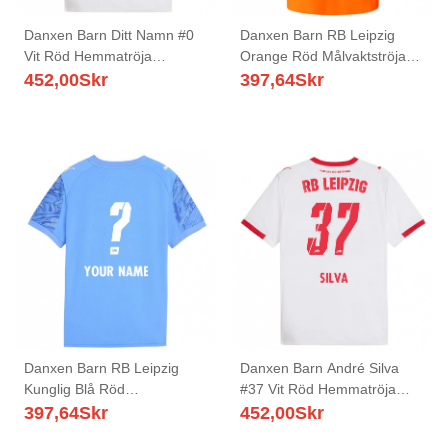
Danxen Barn Ditt Namn #0
Danxen Barn RB Leipzig
Vit Röd Hemmatröja
Orange Röd Målvaktströja
Matchtröjor 2025/26 Tröjor
2025/26 T-tröja
452,00
Skr
397,64
Skr
T-Tröja
Danxen Barn RB Leipzig
Danxen Barn André Silva
Kunglig Blå Röd
#37 Vit Röd Hemmatröja
Målvaktströja 2025/26 T-
Matchtröjor 2025/26 Tröjor
397,64
Skr
452,00
Skr
tröja
T-Tröja