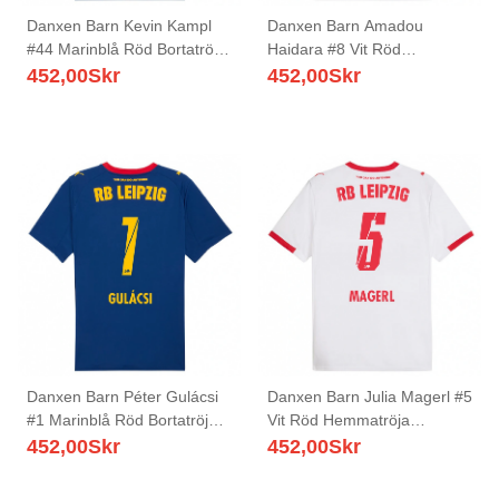
Danxen Barn Kevin Kampl
Danxen Barn Amadou
#44 Marinblå Röd Bortatröja
Haidara #8 Vit Röd
Matchtröjor 2025/26 Tröjor
Hemmatröja Matchtröjor
452,00
Skr
452,00
Skr
T-Tröja
2025/26 Tröjor T-Tröja
Danxen Barn Péter Gulácsi
Danxen Barn Julia Magerl #5
#1 Marinblå Röd Bortatröja
Vit Röd Hemmatröja
Matchtröjor 2025/26 Tröjor
Matchtröjor 2025/26 Tröjor
452,00
Skr
452,00
Skr
T-Tröja
T-Tröja