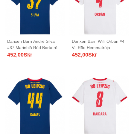
Danxen Barn André Silva
Danxen Barn Willi Orbán #4
#37 Marinblå Röd Bortatröja
Vit Röd Hemmatröja
Matchtröjor 2025/26 Tröjor
Matchtröjor 2025/26 Tröjor
452,00
Skr
452,00
Skr
T-Tröja
T-Tröja