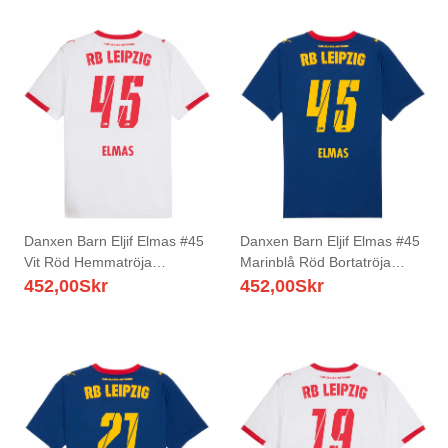
Danxen Barn Eljif Elmas #45
Danxen Barn Eljif Elmas #45
Vit Röd Hemmatröja
Marinblå Röd Bortatröja
Matchtröjor 2025/26 Tröjor
Matchtröjor 2025/26 Tröjor
452,00
Skr
452,00
Skr
T-Tröja
T-Tröja