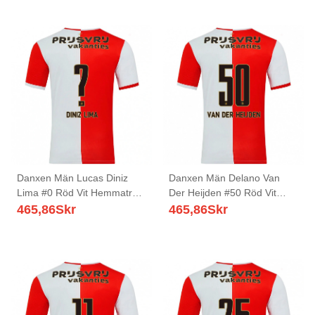
Danxen Män Lucas Diniz
Danxen Män Delano Van
Lima #0 Röd Vit Hemmatröja
Der Heijden #50 Röd Vit
Matchtröjor 2025/26 Tröjor
Hemmatröja Matchtröjor
465,86
Skr
465,86
Skr
T-Tröja
2025/26 Tröjor T-Tröja