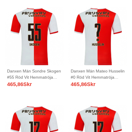
Danxen Män Sondre Skogen
Danxen Män Mateo Husselin
#55 Röd Vit Hemmatröja
#0 Röd Vit Hemmatröja
Matchtröjor 2025/26 Tröjor
Matchtröjor 2025/26 Tröjor
465,86
Skr
465,86
Skr
T-Tröja
T-Tröja