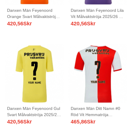
Danxen Män Feyenoord
Danxen Män Feyenoord Lila
Orange Svart Målvaktströja
Vit Målvaktströja 2025/26 T-
2025/26 T-tröja
tröja
420,56
Skr
420,56
Skr
Danxen Män Feyenoord Gul
Danxen Män Ditt Namn #0
Svart Målvaktströja 2025/26
Röd Vit Hemmatröja
T-tröja
Matchtröjor 2025/26 Tröjor
420,56
Skr
465,86
Skr
T-Tröja