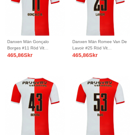
Danxen Män Gonçalo
Danxen Män Romee Van De
Borges #11 Röd Vit
Lavoir #25 Röd Vit
Hemmatröja Matchtröjor
Hemmatröja Matchtröjor
465,86
Skr
465,86
Skr
2025/26 Tröjor T-Tröja
2025/26 Tröjor T-Tröja