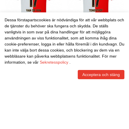
Dessa förstapartscookies är nödvändiga för att vår webbplats och
de tjänster du behöver ska fungera och skydda. De ställs
vanligtvis in som svar på dina handlingar för att möjliggöra
Danxen Män Zoi Van De Ven
Danxen Män Casper
användningen av viss funktionalitet, som att komma ihåg dina
#17 Röd Vit Hemmatröja
Tengstedt #17 Röd Vit
cookie-preferenser, logga in eller hålla föremål i din kundvagn. Du
Matchtröjor 2025/26 Tröjor
Hemmatröja Matchtröjor
465,86
Skr
465,86
Skr
kan inte välja bort dessa cookies, och blockering av dem via en
T-Tröja
2025/26 Tröjor T-Tröja
webbläsare kan påverka webbplatsens funktionalitet. För mer
information, se vår
Sekretesspolicy
.
Acceptera och stäng