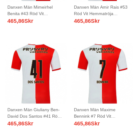
Danxen Män Mimeirhel
Danxen Män Amir Rais #53
Benita #43 Röd Vit
Röd Vit Hemmatröja
Hemmatröja Matchtröjor
Matchtröjor 2025/26 Tröjor
465,86
Skr
465,86
Skr
2025/26 Tröjor T-Tröja
T-Tröja
Danxen Män Giuliany Ben-
Danxen Män Maxime
David Dos Santos #41 Röd
Bennink #7 Röd Vit
Vit Hemmatröja Matchtröjor
Hemmatröja Matchtröjor
465,86
Skr
465,86
Skr
2025/26 Tröjor T-Tröja
2025/26 Tröjor T-Tröja