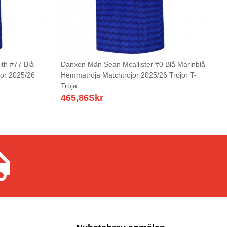
th #77 Blå
Danxen Män Sean Mcallister #0 Blå Marinblå
jor 2025/26
Hemmatröja Matchtröjor 2025/26 Tröjor T-
Tröja
465,86
Skr