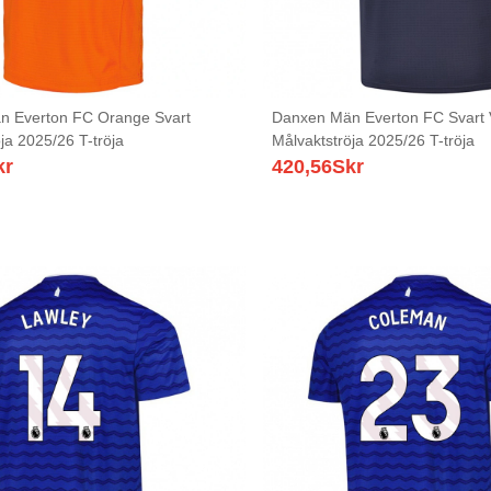
n Everton FC Orange Svart
Danxen Män Everton FC Svart 
ja 2025/26 T-tröja
Målvaktströja 2025/26 T-tröja
kr
420,56
Skr