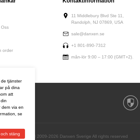
länkar
Kontaktinformation
11 Middlebury Blvd Ste 11,
Randolph, NJ 07869, USA
 Oss
sale@danxen.se
+1 801-890-7312
n order
mån-lör 9:00 – 17:00 (GMT+2).
de tjänster
ar på dina
som att
 din
v dem via en
rmation, se
 och stäng
Copyright © 2009-2026 Danxen Sverige All rights reserved