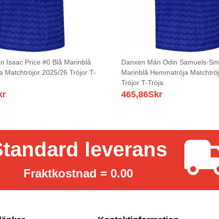
 Isaac Price #0 Blå Marinblå
Danxen Män Odin Samuels-Smi
 Matchtröjor 2025/26 Tröjor T-
Marinblå Hemmatröja Matchtrö
Tröjor T-Tröja
kr
465,86
Skr
tandard leverans
Fraktkostnad = 0.00