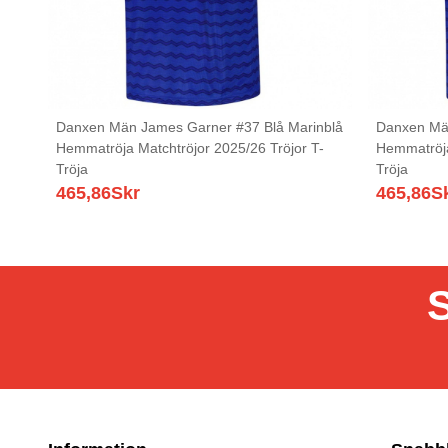
Danxen Män James Garner #37 Blå Marinblå
Danxen Män
Hemmatröja Matchtröjor 2025/26 Tröjor T-
Hemmatröja
Tröja
Tröja
465,86
Skr
465,86
S
S