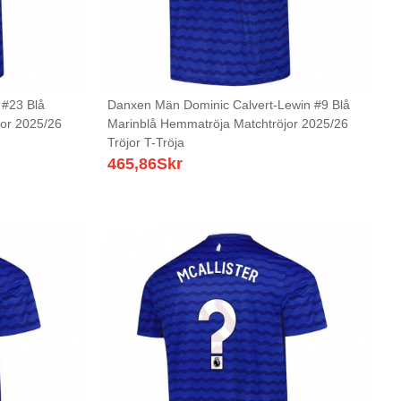
#23 Blå
Danxen Män Dominic Calvert-Lewin #9 Blå
jor 2025/26
Marinblå Hemmatröja Matchtröjor 2025/26
Tröjor T-Tröja
465,86
Skr