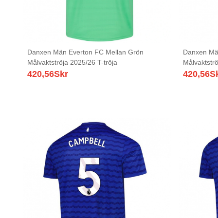
Danxen Män Everton FC Mellan Grön
Danxen Mä
Målvaktströja 2025/26 T-tröja
Målvaktströ
420,56
Skr
420,56
S