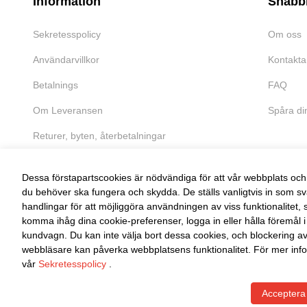
Information
Snabb
Sekretesspolicy
Om oss
Användarvillkor
Kontakta
Betalnings
FAQ
Om Leveransen
Spåra di
Returer, byten, återbetalningar
Dessa förstapartscookies är nödvändiga för att vår webbplats och 
du behöver ska fungera och skydda. De ställs vanligtvis in som sv
handlingar för att möjliggöra användningen av viss funktionalitet, 
FRI RETUR
komma ihåg dina cookie-preferenser, logga in eller hålla föremål i
kundvagn. Du kan inte välja bort dessa cookies, och blockering a
Enkel retur inom 30 dagar
webbläsare kan påverka webbplatsens funktionalitet. För mer info
vår
Sekretesspolicy
.
Acceptera