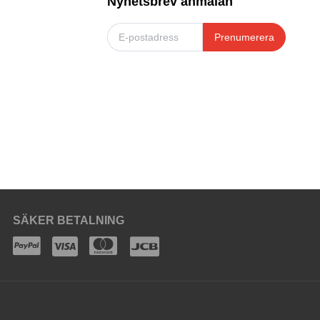
Nyhetsbrev anmälan
Prenumerera
SÄKER BETALNING