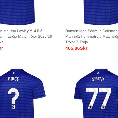
 Melissa Lawley #14 Blå
Danxen Män Séamus Coleman 
emmatröja Matchtröjor 2025/26
Marinblå Hemmatröja Matchtrö
öja
Tröjor T-Tröja
kr
465,86
Skr