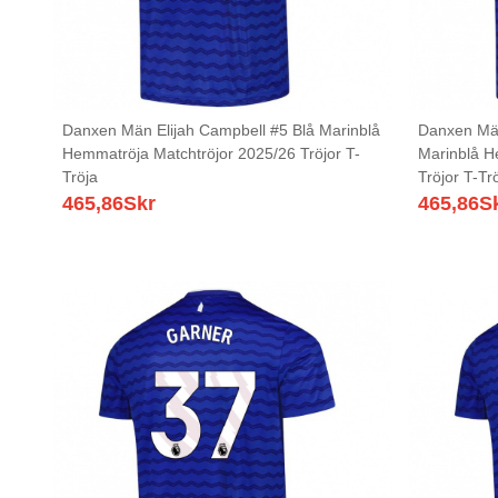
Danxen Män Elijah Campbell #5 Blå Marinblå
Danxen Män
Hemmatröja Matchtröjor 2025/26 Tröjor T-
Marinblå H
Tröja
Tröjor T-Tr
465,86
Skr
465,86
S