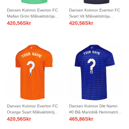
Danxen Kvinnor Everton FC
Danxen Kvinnor Everton FC
Mellan Grön Målvaktströja
Svart Vit Målvaktströja
2025/26 T-tröja
2025/26 T-tröja
420,56
Skr
420,56
Skr
Danxen Kvinnor Everton FC
Danxen Kvinnor Ditt Namn
Orange Svart Målvaktströja
#0 Blå Marinblå Hemmatröja
2025/26 T-tröja
Matchtröjor 2025/26 Tröjor
420,56
Skr
465,86
Skr
T-Tröja