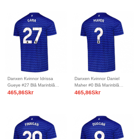
Danxen Kvinnor Idrissa
Danxen Kvinnor Daniel
Gueye #27 Blå Marinblå
Maher #0 Blå Marinblå
Hemmatröja Matchtröjor
Hemmatröja Matchtröjor
465,86
Skr
465,86
Skr
2025/26 Tröjor T-Tröja
2025/26 Tröjor T-Tröja