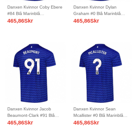
Danxen Kvinnor Coby Ebere
Danxen Kvinnor Dylan
#84 Blå Marinblå
Graham #0 Blå Marinblå
Hemmatröja Matchtröjor
Hemmatröja Matchtröjor
465,86
Skr
465,86
Skr
2025/26 Tröjor T-Tröja
2025/26 Tröjor T-Tröja
Danxen Kvinnor Jacob
Danxen Kvinnor Sean
Beaumont-Clark #91 Blå
Mcallister #0 Blå Marinblå
Marinblå Hemmatröja
Hemmatröja Matchtröjor
465,86
Skr
465,86
Skr
Matchtröjor 2025/26 Tröjor
2025/26 Tröjor T-Tröja
T-Tröja