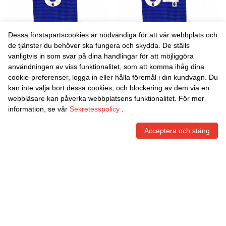
Dessa förstapartscookies är nödvändiga för att vår webbplats och
de tjänster du behöver ska fungera och skydda. De ställs
vanligtvis in som svar på dina handlingar för att möjliggöra
Danxen Kvinnor Izzy
Danxen Kvinnor Reece
användningen av viss funktionalitet, som att komma ihåg dina
Christiansen #8 Blå Marinblå
Welch #64 Blå Marinblå
cookie-preferenser, logga in eller hålla föremål i din kundvagn. Du
Hemmatröja Matchtröjor
Hemmatröja Matchtröjor
465,86
Skr
465,86
Skr
kan inte välja bort dessa cookies, och blockering av dem via en
2025/26 Tröjor T-Tröja
2025/26 Tröjor T-Tröja
webbläsare kan påverka webbplatsens funktionalitet. För mer
information, se vår
Sekretesspolicy
.
Acceptera och stäng