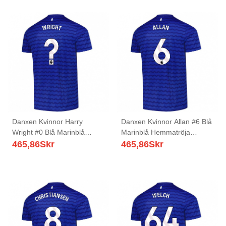
Danxen Kvinnor Harry
Danxen Kvinnor Allan #6 Blå
Wright #0 Blå Marinblå
Marinblå Hemmatröja
Hemmatröja Matchtröjor
Matchtröjor 2025/26 Tröjor
465,86
Skr
465,86
Skr
2025/26 Tröjor T-Tröja
T-Tröja