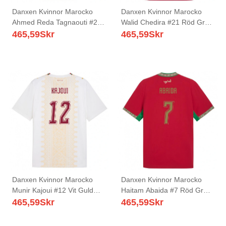
Danxen Kvinnor Marocko
Danxen Kvinnor Marocko
Ahmed Reda Tagnaouti #22
Walid Chedira #21 Röd Grön
Vit Guld Röd Bortatröja
Vit Hemmatröja Matchtröjor
465,59
Skr
465,59
Skr
Matchtröjor 26-28 Tröjor T-
26-28 Tröjor T-Tröja
Tröja
Danxen Kvinnor Marocko
Danxen Kvinnor Marocko
Munir Kajoui #12 Vit Guld
Haitam Abaida #7 Röd Grön
Röd Bortatröja Matchtröjor
Vit Hemmatröja Matchtröjor
465,59
Skr
465,59
Skr
26-28 Tröjor T-Tröja
26-28 Tröjor T-Tröja