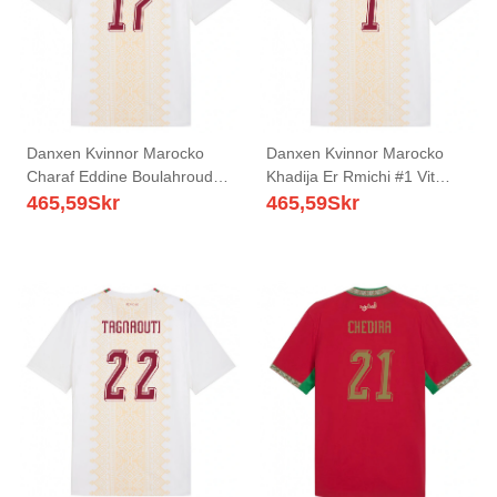
Danxen Kvinnor Marocko
Danxen Kvinnor Marocko
Charaf Eddine Boulahroud
Khadija Er Rmichi #1 Vit
#17 Vit Guld Röd Bortatröja
Guld Röd Bortatröja
465,59
Skr
465,59
Skr
Matchtröjor 26-28 Tröjor T-
Matchtröjor 26-28 Tröjor T-
Tröja
Tröja