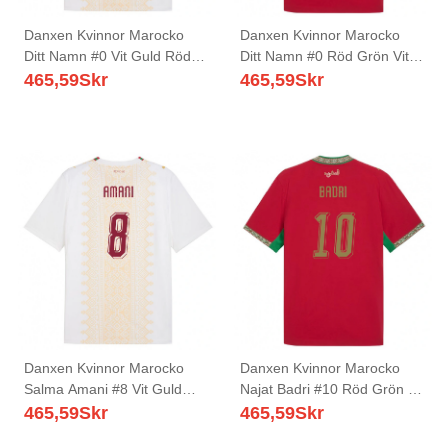
Danxen Kvinnor Marocko
Danxen Kvinnor Marocko
Ditt Namn #0 Vit Guld Röd
Ditt Namn #0 Röd Grön Vit
Bortatröja Matchtröjor 26-28
Hemmatröja Matchtröjor 26-
465,59
Skr
465,59
Skr
Tröjor T-Tröja
28 Tröjor T-Tröja
Danxen Kvinnor Marocko
Danxen Kvinnor Marocko
Salma Amani #8 Vit Guld
Najat Badri #10 Röd Grön Vit
Röd Bortatröja Matchtröjor
Hemmatröja Matchtröjor 26-
465,59
Skr
465,59
Skr
26-28 Tröjor T-Tröja
28 Tröjor T-Tröja