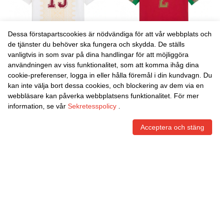
Dessa förstapartscookies är nödvändiga för att vår webbplats och
de tjänster du behöver ska fungera och skydda. De ställs
vanligtvis in som svar på dina handlingar för att möjliggöra
Danxen Kvinnor Marocko
Danxen Kvinnor Marocko
användningen av viss funktionalitet, som att komma ihåg dina
Sabah Seghir #13 Vit Guld
Soulaiman Monadi #2 Röd
cookie-preferenser, logga in eller hålla föremål i din kundvagn. Du
Röd Bortatröja Matchtröjor
Grön Vit Hemmatröja
465,59
Skr
465,59
Skr
kan inte välja bort dessa cookies, och blockering av dem via en
26-28 Tröjor T-Tröja
Matchtröjor 26-28 Tröjor T-
webbläsare kan påverka webbplatsens funktionalitet. För mer
Tröja
information, se vår
Sekretesspolicy
.
Acceptera och stäng