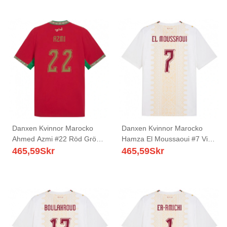
Danxen Kvinnor Marocko
Danxen Kvinnor Marocko
Ahmed Azmi #22 Röd Grön
Hamza El Moussaoui #7 Vit
Vit Hemmatröja Matchtröjor
Guld Röd Bortatröja
465,59
Skr
465,59
Skr
26-28 Tröjor T-Tröja
Matchtröjor 26-28 Tröjor T-
Tröja