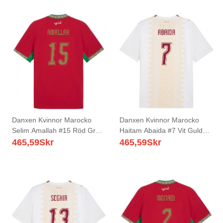
Danxen Kvinnor Marocko
Danxen Kvinnor Marocko
Selim Amallah #15 Röd Grön
Haitam Abaida #7 Vit Guld
Vit Hemmatröja Matchtröjor
Röd Bortatröja Matchtröjor
465,59
Skr
465,59
Skr
26-28 Tröjor T-Tröja
26-28 Tröjor T-Tröja