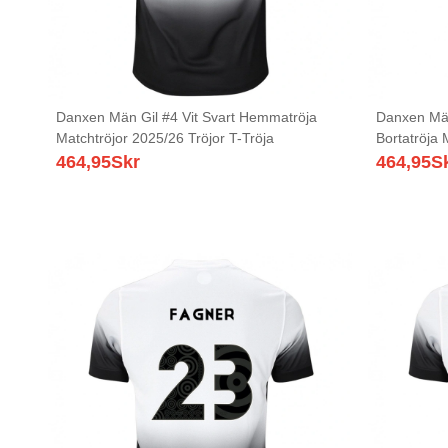
Danxen Män Gil #4 Vit Svart Hemmatröja
Danxen Män
Matchtröjor 2025/26 Tröjor T-Tröja
Bortatröja 
464,95
Skr
464,95
S