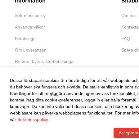
Information
Snabb
Sekretesspolicy
Om oss
Användarvillkor
Kontakta
Betalnings
FAQ
Om Leveransen
Spåra di
Returer, byten, återbetalningar
Dessa förstapartscookies är nödvändiga för att vår webbplats och 
du behöver ska fungera och skydda. De ställs vanligtvis in som sv
handlingar för att möjliggöra användningen av viss funktionalitet, 
FRI RETUR
komma ihåg dina cookie-preferenser, logga in eller hålla föremål i
kundvagn. Du kan inte välja bort dessa cookies, och blockering a
Enkel retur inom 30 dagar
webbläsare kan påverka webbplatsens funktionalitet. För mer info
vår
Sekretesspolicy
.
Acceptera