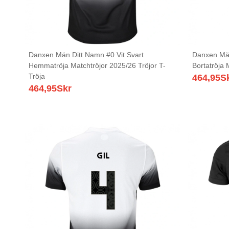
Danxen Män Ditt Namn #0 Vit Svart
Danxen Män
Hemmatröja Matchtröjor 2025/26 Tröjor T-
Bortatröja 
Tröja
464,95
S
464,95
Skr