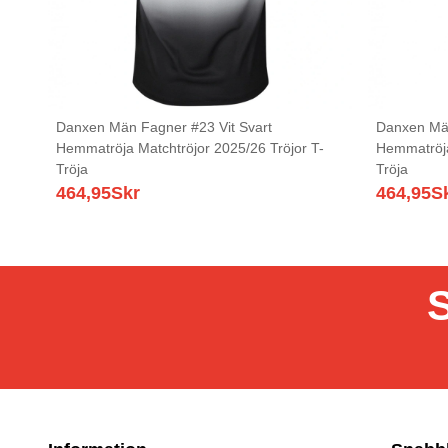
Danxen Män Fagner #23 Vit Svart
Danxen Män
Hemmatröja Matchtröjor 2025/26 Tröjor T-
Hemmatröja
Tröja
Tröja
464,95
Skr
464,95
S
S