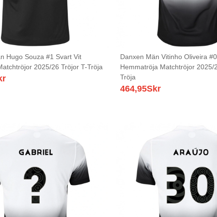
 Hugo Souza #1 Svart Vit
Danxen Män Vitinho Oliveira #0 
Matchtröjor 2025/26 Tröjor T-Tröja
Hemmatröja Matchtröjor 2025/2
Tröja
kr
464,95
Skr