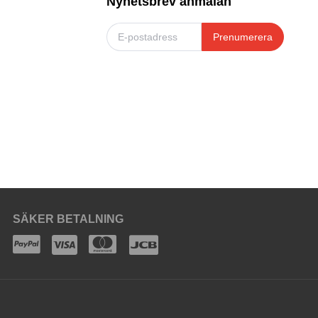
Nyhetsbrev anmälan
Prenumerera
SÄKER BETALNING