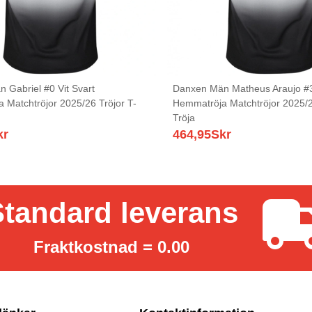
 Gabriel #0 Vit Svart
Danxen Män Matheus Araujo #3
 Matchtröjor 2025/26 Tröjor T-
Hemmatröja Matchtröjor 2025/2
Tröja
kr
464,95
Skr
tandard leverans
Fraktkostnad = 0.00