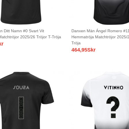
 Ditt Namn #0 Svart Vit
Danxen Män Ángel Romero #11 
Matchtröjor 2025/26 Tröjor T-Tröja
Hemmatröja Matchtröjor 2025/2
Tröja
kr
464,95
Skr