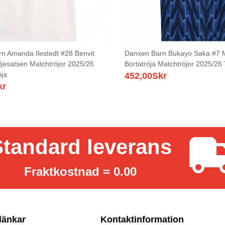
n Amanda Ilestedt #28 Benvit
Danxen Barn Bukayo Saka #7 
djesatsen Matchtröjor 2025/26
Bortatröja Matchtröjor 2025/26 
öja
452,00
Skr
kr
tandard leverans
Fraktkostnad = 0.00
länkar
Kontaktinformation