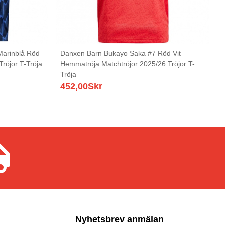
Marinblå Röd
Danxen Barn Bukayo Saka #7 Röd Vit
Tröjor T-Tröja
Hemmatröja Matchtröjor 2025/26 Tröjor T-
Tröja
452,00
Skr
Nyhetsbrev anmälan