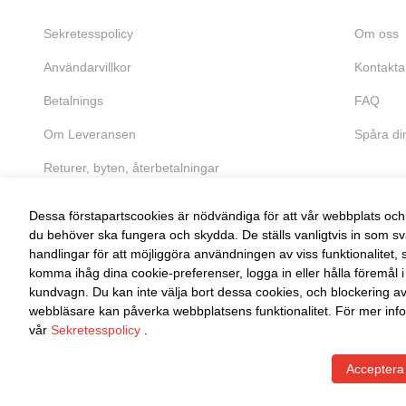
Sekretesspolicy
Om oss
Användarvillkor
Kontakta
Betalnings
FAQ
Om Leveransen
Spåra di
Returer, byten, återbetalningar
Dessa förstapartscookies är nödvändiga för att vår webbplats och 
du behöver ska fungera och skydda. De ställs vanligtvis in som sv
handlingar för att möjliggöra användningen av viss funktionalitet, 
komma ihåg dina cookie-preferenser, logga in eller hålla föremål i
FRI RETUR
kundvagn. Du kan inte välja bort dessa cookies, och blockering a
Enkel retur inom 30 dagar
webbläsare kan påverka webbplatsens funktionalitet. För mer info
vår
Sekretesspolicy
.
Acceptera