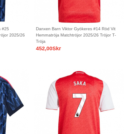
s #25
Danxen Barn Viktor Gyökeres #14 Röd Vit
röjor 2025/26
Hemmatröja Matchtröjor 2025/26 Tröjor T-
Tröja
452,00
Skr