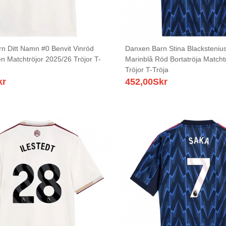
n Ditt Namn #0 Benvit Vinröd
Danxen Barn Stina Blacksteniu
n Matchtröjor 2025/26 Tröjor T-
Marinblå Röd Bortatröja Matcht
Tröjor T-Tröja
kr
452,00
Skr