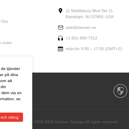
11 Middlebury Blvd Ste 11,
Randolph, NJ 07869, USA
 Oss
sale@danxen.se
+1 801-890-7312
n order
mån-lör 9:00 – 17:00 (GMT+2).
de tjänster
ar på dina
som att
 din
v dem via en
rmation, se
 och stäng
Copyright © 2009-2026 Danxen Sverige All rights reserved