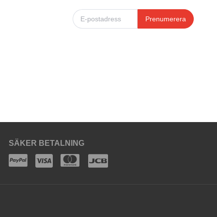
Prenumerera
SÄKER BETALNING