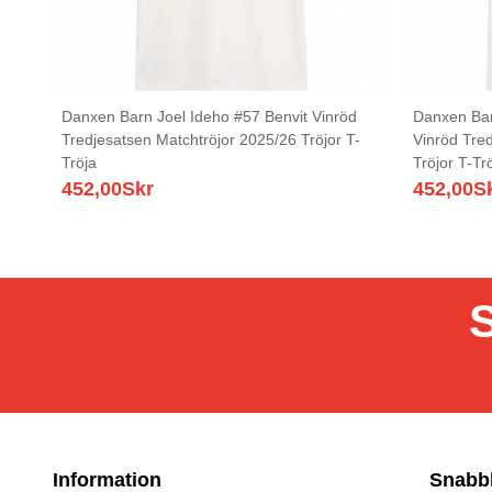
Danxen Barn Joel Ideho #57 Benvit Vinröd
Danxen Bar
Tredjesatsen Matchtröjor 2025/26 Tröjor T-
Vinröd Tre
Tröja
Tröjor T-Tr
452,00
Skr
452,00
S
S
Information
Snabb