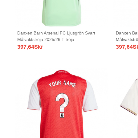
Danxen Barn Arsenal FC Ljusgrön Svart
Danxen Bar
Målvaktströja 2025/26 T-tröja
Målvaktströ
397,64
Skr
397,64
S